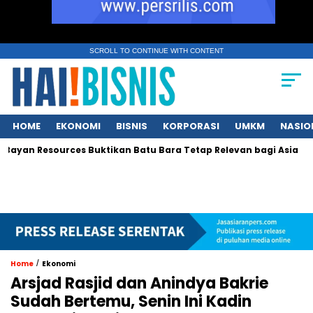
SCROLL TO CONTINUE WITH CONTENT
HOME
EKONOMI
BISNIS
KORPORASI
UMKM
NASIO
yan Resources Buktikan Batu Bara Tetap Relevan bagi Asia
K
/
Home
Ekonomi
Arsjad Rasjid dan Anindya Bakrie
Sudah Bertemu, Senin Ini Kadin