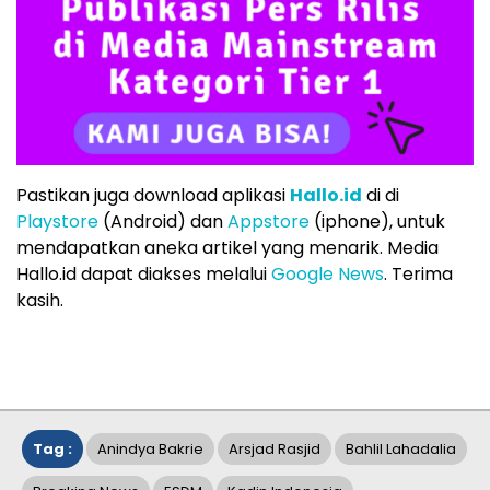
Pastikan juga download aplikasi
Hallo.id
di di
Playstore
(Android) dan
Appstore
(iphone), untuk
mendapatkan aneka artikel yang menarik. Media
Hallo.id dapat diakses melalui
Google News
. Terima
kasih.
Tag :
Anindya Bakrie
Arsjad Rasjid
Bahlil Lahadalia