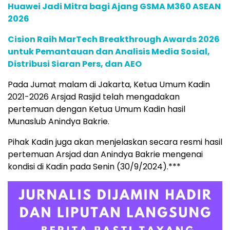
Huawei Jadi Mitra bagi Ajang GSMA M360 ASEAN
2026
Cision Raih MarTech Breakthrough Awards 2026
untuk Pemantauan dan Analisis Media Sosial,
Distribusi Siaran Pers, dan AEO
Pada Jumat malam di Jakarta, Ketua Umum Kadin
2021-2026 Arsjad Rasjid telah mengadakan
pertemuan dengan Ketua Umum Kadin hasil
Munaslub Anindya Bakrie.
Pihak Kadin juga akan menjelaskan secara resmi hasil
pertemuan Arsjad dan Anindya Bakrie mengenai
kondisi di Kadin pada Senin (30/9/2024).***