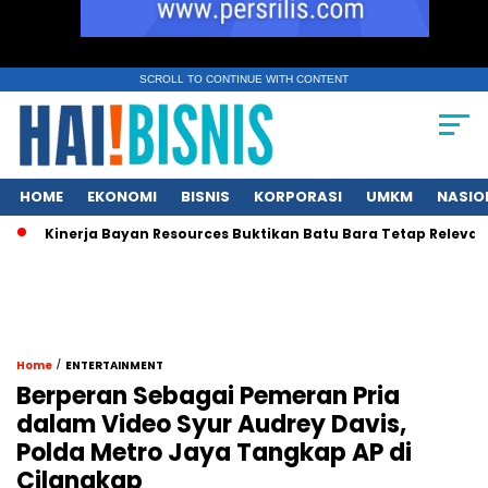
SCROLL TO CONTINUE WITH CONTENT
HOME
EKONOMI
BISNIS
KORPORASI
UMKM
NASIO
Kinerja Bayan Resources Buktikan Batu Bara Tetap Relevan bagi
/
Home
ENTERTAINMENT
Berperan Sebagai Pemeran Pria
dalam Video Syur Audrey Davis,
Polda Metro Jaya Tangkap AP di
Cilangkap