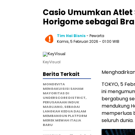
Casio Umumkan Atlet 
Horigome sebagai Br
Tim Hai Bisnis
- Pewarta
Kamis, 5 Februari 2026
- 01:00 WIB
KeyVisual
Menghadirkan
Berita Terkait
TOKYO, 5 Febr
MONDEVITA
MENGAKUISISI SAHAM
ini mengumum
MAYORITAS DI
UNDERSCORE DISTRICT,
bergabung s
PERUSAHAAN INDUK
mendukung Ho
MAGLIANO, SEBAGAI
LANGKAH KEDUA DALAM
memperluas b
MEMBANGUN PLATFORM
seluruh dunia.
MEREK MEWAH ITALIA
BARU