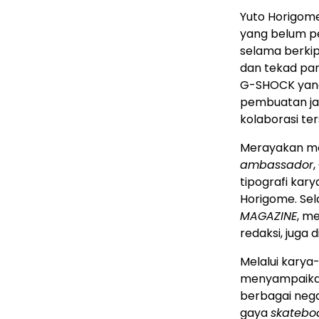
Yuto Horigom
yang belum pe
selama berki
dan tekad pa
G-SHOCK yang
pembuatan jam
kolaborasi ter
Merayakan m
ambassador
tipografi kar
Horigome. Sela
MAGAZINE
, m
redaksi, juga d
Melalui karya
menyampaikan
berbagai nega
gaya
skatebo