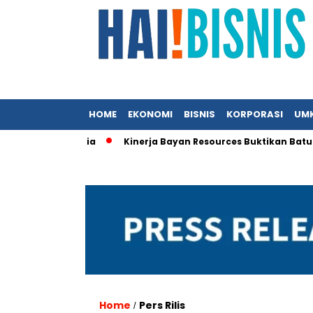
HOME
EKONOMI
BISNIS
KORPORASI
UM
i KFC Indonesia
Kinerja Bayan Resources Buktikan Batu Bara
Home
Pers Rilis
/