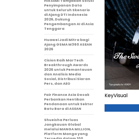
HIKSEMI Tampilkan Solusi
Penyimpanan Data
untuk Seluruh Skenario
di Ajang DTI Indonesia
2026, Dukung
Pengembangan AI di Asia
Tenggara
Huawei Jadi Mitra bagi
Ajang GSMA M360 ASEAN
2026
Cision Raih MarTech
Breakthrough Awards
2026 untuk Pemantauan
dan Analisis Media
Sosial, Distribusi Siaran
Pers, dan AEO
KeyVisual
Fair Finance Asia Desak
Perbankan Hentikan
Pendanaan untuk Sektor
Batu Bara di ASEAN
Shueisha Perluas
Jangkauan Global
melalui MANGA MILLION,
Platform Manga yang
Tersedia dalam 100