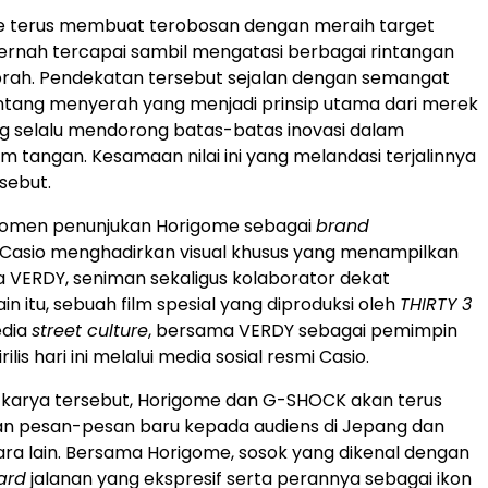
e terus membuat terobosan dengan meraih target
rnah tercapai sambil mengatasi berbagai rintangan
prah. Pendekatan tersebut sejalan dengan semangat
ntang menyerah yang menjadi prinsip utama dari merek
 selalu mendorong batas-batas inovasi dalam
 tangan. Kesamaan nilai ini yang melandasi terjalinnya
sebut.
omen penunjukan Horigome sebagai
brand
, Casio menghadirkan visual khusus yang menampilkan
ya VERDY, seniman sekaligus kolaborator dekat
in itu, sebuah film spesial yang diproduksi oleh
THIRTY 3
edia
street culture
, bersama VERDY sebagai pemimpin
irilis hari ini melalui media sosial resmi Casio.
-karya tersebut, Horigome dan G-SHOCK akan terus
 pesan-pesan baru kepada audiens di Jepang dan
ra lain. Bersama Horigome, sosok yang dikenal dengan
ard
jalanan yang ekspresif serta perannya sebagai ikon