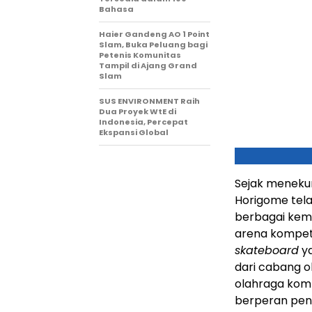
Bahasa
Haier Gandeng AO 1 Point
Slam, Buka Peluang bagi
Petenis Komunitas
Tampil di Ajang Grand
Slam
SUS ENVIRONMENT Raih
Dua Proyek WtE di
Indonesia, Percepat
Ekspansi Global
Sejak meneku
Horigome tel
berbagai keme
arena kompetis
skateboard
ya
dari cabang ol
olahraga komp
berperan pe