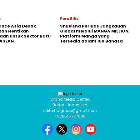
s
Pers Rilis
nance Asia Desak
Shueisha Perluas Jangkauan
kan Hentikan
Global melalui MANGA MILLION,
an untuk Sektor Batu
Platform Manga yang
 ASEAN
Tersedia dalam 100 Bahasa
Graha Media Center,
Bogor - Indonesia
editorhaigroup@gmail.com
+628557777888