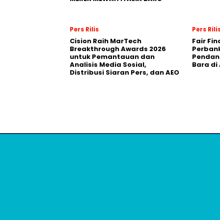
Pers Rilis
Pers Rili
Cision Raih MarTech
Fair Fi
Breakthrough Awards 2026
Perban
untuk Pemantauan dan
Pendana
Analisis Media Sosial,
Bara di
Distribusi Siaran Pers, dan AEO