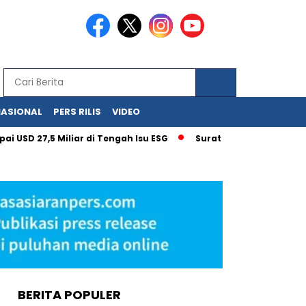
NASIONAL
PERS RILIS
VIDEO
 27,5 Miliar di Tengah Isu ESG
Surat Kementerian UMKM unt
BERITA POPULER