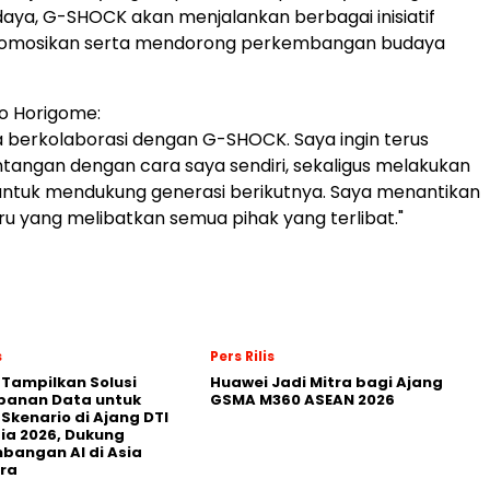
ya, G-SHOCK akan menjalankan berbagai inisiatif
omosikan serta mendorong perkembangan budaya
o Horigome:
 berkolaborasi dengan G-SHOCK. Saya ingin terus
angan dengan cara saya sendiri, sekaligus melakukan
untuk mendukung generasi berikutnya. Saya menantikan
u yang melibatkan semua pihak yang terlibat."
s
Pers Rilis
 Tampilkan Solusi
Huawei Jadi Mitra bagi Ajang
panan Data untuk
GSMA M360 ASEAN 2026
 Skenario di Ajang DTI
ia 2026, Dukung
angan AI di Asia
ra