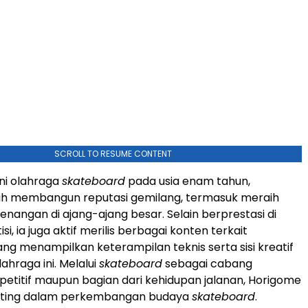
SCROLL TO RESUME CONTENT
ni olahraga
skateboard
pada usia enam tahun,
ah membangun reputasi gemilang, termasuk meraih
nangan di ajang-ajang besar. Selain berprestasi di
i, ia juga aktif merilis berbagai konten terkait
ng menampilkan keterampilan teknis serta sisi kreatif
ahraga ini. Melalui
skateboard
sebagai cabang
etitif maupun bagian dari kehidupan jalanan, Horigome
nting dalam perkembangan budaya
skateboard
.