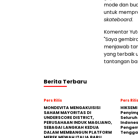
mode dan buda
untuk mempr
skateboard
.
Komentar Yut
"Saya gembira
menjawab tant
yang terbaik 
tantangan bar
Berita Terbaru
Pers Rilis
Pers Rili
MONDEVITA MENGAKUISISI
HIKSEMI
SAHAM MAYORITAS DI
Penyim
UNDERSCORE DISTRICT,
Seluruh
PERUSAHAAN INDUK MAGLIANO,
Indones
SEBAGAI LANGKAH KEDUA
Pengemb
DALAM MEMBANGUN PLATFORM
Tengga
MEREK MEWAH ITALIA BARU