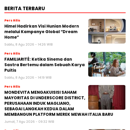
BERITA TERBARU
Pers Rilis
Himel Hadirkan Visi Hunian Modern
melalui Kampanye Global “Dream
Home”
Sabtu, 8 Agu 2026 - 14:26 WIB
Pers Rilis
FAMILIARITÉ: Ketika Sinema dan
Sastra Bertemu dalam Sebuah Karya
Puitis
Sabtu, 8 Agu 2026 - 14:19 WIB
Pers Rilis
MONDEVITA MENGAKUISISI SAHAM
MAYORITAS DI UNDERSCORE DISTRICT,
PERUSAHAAN INDUK MAGLIANO,
SEBAGAI LANGKAH KEDUA DALAM
MEMBANGUN PLATFORM MEREK MEWAH ITALIA BARU
Jumat, 7 Agu 2026 - 09:32 WIB