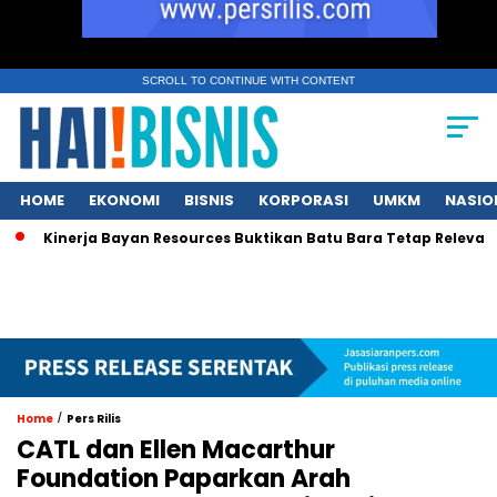
SCROLL TO CONTINUE WITH CONTENT
HOME
EKONOMI
BISNIS
KORPORASI
UMKM
NASIO
Kinerja Bayan Resources Buktikan Batu Bara Tetap Relevan bagi
/
Home
Pers Rilis
CATL dan Ellen Macarthur
Foundation Paparkan Arah