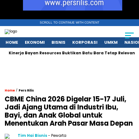
SCROLL TO CONTINUE WITH CONTENT
HOME
EKONOMI
BISNIS
KORPORASI
UMKM
NASIO
inerja Bayan Resources Buktikan Batu Bara Tetap Relevan bagi As
/
Home
Pers Rilis
CBME China 2026 Digelar 15-17 Juli,
Jadi Ajang Utama di Industri Ibu,
Bayi, dan Anak Global untuk
Menentukan Arah Pasar Masa Depan
Tim Hai Bisnis
- Pewarta