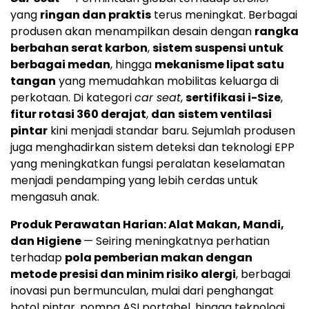
yang
ringan dan praktis
terus meningkat. Berbagai
produsen akan menampilkan desain dengan
rangka
berbahan serat karbon
,
sistem suspensi untuk
berbagai medan
, hingga
mekanisme lipat satu
tangan
yang memudahkan mobilitas keluarga di
perkotaan. Di kategori
car seat
,
sertifikasi i-Size
,
fitur rotasi 360 derajat
,
dan
sistem ventilasi
pintar
kini menjadi standar baru. Sejumlah produsen
juga menghadirkan sistem deteksi dan teknologi EPP
yang meningkatkan fungsi peralatan keselamatan
menjadi pendamping yang lebih cerdas untuk
mengasuh anak.
Produk Perawatan Harian: Alat Makan, Mandi,
dan Higiene
— Seiring meningkatnya perhatian
terhadap
pola pemberian makan dengan
metode presisi dan minim risiko alergi
, berbagai
inovasi pun bermunculan, mulai dari penghangat
botol pintar, pompa ASI portabel, hingga teknologi