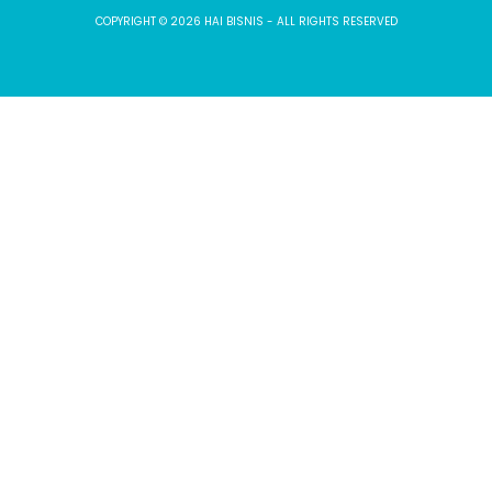
COPYRIGHT © 2026 HAI BISNIS - ALL RIGHTS RESERVED