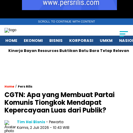
SCROLL TO CONTINUE WITH CONTENT
HOME
EKONOMI
BISNIS
KORPORASI
UMKM
NASIO
Kinerja Bayan Resources Buktikan Batu Bara Tetap Relevan bagi 
/
Home
Pers Rilis
CGTN: Apa yang Membuat Partai
Komunis Tiongkok Mendapat
Kepercayaan Luas dari Publik?
Tim Hai Bisnis
- Pewarta
Kamis, 2 Juli 2026
- 10:43 WIB