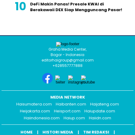
DeFi Makin Panas! Presale KWAI di
Berakawaii DEX Siap Mengguncang Pasar!
Graha Media Center,
Bogor - Indonesia
editorhaigroup@gmail.com
+628557777888
MEDIA NETWORK
Haisumatera.com
Haibanten.com
Haijateng.com
Heijakarta.com
Heisport.com
Haiupdate.com
Haiindonesia.com
Haiup.com
Haiidn.com
HOME
HISTORI MEDIA
TIM REDAKSI