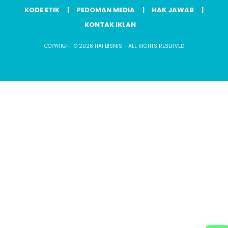
KODE ETIK
PEDOMAN MEDIA
HAK JAWAB
KONTAK IKLAN
COPYRIGHT © 2026 HAI BISNIS - ALL RIGHTS RESERVED