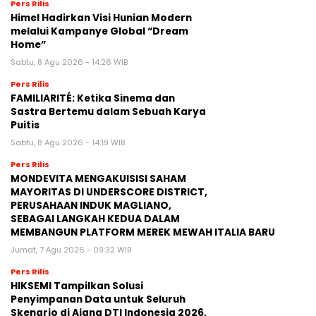
Pers Rilis
Himel Hadirkan Visi Hunian Modern
melalui Kampanye Global “Dream
Home”
Sabtu, 8 Agu 2026 - 14:26 WIB
Pers Rilis
FAMILIARITÉ: Ketika Sinema dan
Sastra Bertemu dalam Sebuah Karya
Puitis
Sabtu, 8 Agu 2026 - 14:19 WIB
Pers Rilis
MONDEVITA MENGAKUISISI SAHAM
MAYORITAS DI UNDERSCORE DISTRICT,
PERUSAHAAN INDUK MAGLIANO,
SEBAGAI LANGKAH KEDUA DALAM
MEMBANGUN PLATFORM MEREK MEWAH ITALIA BARU
Jumat, 7 Agu 2026 - 09:32 WIB
Pers Rilis
HIKSEMI Tampilkan Solusi
Penyimpanan Data untuk Seluruh
Skenario di Ajang DTI Indonesia 2026,