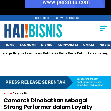
SCROLL TO CONTINUE WITH CONTENT
HOME
EKONOMI
BISNIS
KORPORASI
UMKM
NASIO
erja Bayan Resources Buktikan Batu Bara Tetap Relevan bagi Asi
/
Home
Pers Rilis
Comarch Dinobatkan sebagai
Strong Performer dalam Loyalty