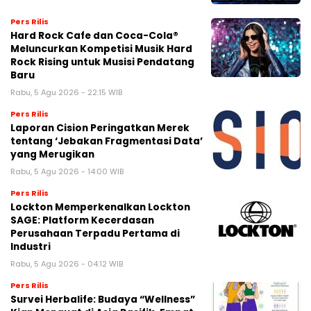
Pers Rilis
Hard Rock Cafe dan Coca-Cola®
Meluncurkan Kompetisi Musik Hard
Rock Rising untuk Musisi Pendatang
Baru
Rabu, 5 Agu 2026 - 22:15 WIB
Pers Rilis
Laporan Cision Peringatkan Merek
tentang ‘Jebakan Fragmentasi Data’
yang Merugikan
Rabu, 5 Agu 2026 - 14:00 WIB
Pers Rilis
Lockton Memperkenalkan Lockton
SAGE: Platform Kecerdasan
Perusahaan Terpadu Pertama di
Industri
Rabu, 5 Agu 2026 - 04:12 WIB
Pers Rilis
Survei Herbalife: Budaya “Wellness”