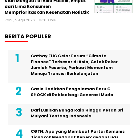
Kian Menguat di Asia Pasifik, Empat
dari Lima Konsumen
Memprioritaskan Kesehatan Holistik
Rabu, 5 Agu 2026 - 03:00 WIB
BERITA POPULER
Cathay FHC Gelar Forum “Climate
Finance” Terbesar di Asia, Cetak Rekor
Jumlah Peserta, Perkuat Momentum
Menuju Transisi Berkelanjutan
Casio Hadirkan Pengalaman Baru G-
SHOCK di Roblox bagi Generasi Muda
Dari Lukisan Bunga Raib Hingga Pesan Sri
Mulyani Tentang Indonesia
CGTN: Apa yang Membuat Partai Komunis
Tiongkok Mendapat Kepercayaan Luas