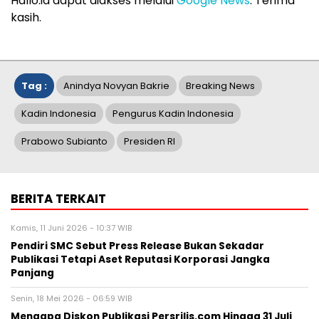
Hallo.id dapat diakses melalui
Google News
. Terima
kasih.
Tag :
Anindya Novyan Bakrie
Breaking News
Kadin Indonesia
Pengurus Kadin Indonesia
Prabowo Subianto
Presiden RI
BERITA TERKAIT
Kamis, 11 Juni 2026 - 10:37 WIB
Pendiri SMC Sebut Press Release Bukan Sekadar
Publikasi Tetapi Aset Reputasi Korporasi Jangka
Panjang
Senin, 18 Mei 2026 - 06:59 WIB
Mengapa Diskon Publikasi Persrilis.com Hingga 31 Juli