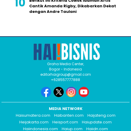
Berikut Ini Kriteria Cowok Idaman Artis
Cantik Amanda Rigby, Dikabarkan Dekat
dengan Andre Taulani
Graha Media Center,
Bogor - Indonesia
editorhaigroup@gmail.com
+628557777888
MEDIA NETWORK
Haisumatera.com
Haibanten.com
Haijateng.com
Heijakarta.com
Heisport.com
Haiupdate.com
Haiindonesia.com
Haiup.com
Haiidn.com