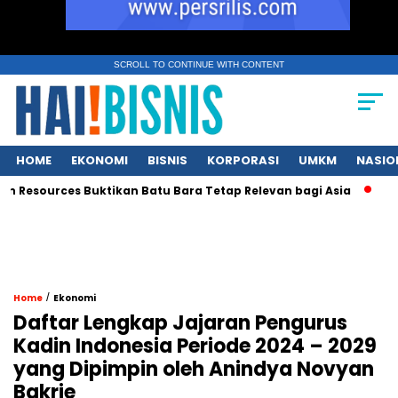
SCROLL TO CONTINUE WITH CONTENT
HOME
EKONOMI
BISNIS
KORPORASI
UMKM
NASIO
urces Buktikan Batu Bara Tetap Relevan bagi Asia
Kekayaan 
/
Home
Ekonomi
Daftar Lengkap Jajaran Pengurus
Kadin Indonesia Periode 2024 – 2029
yang Dipimpin oleh Anindya Novyan
Bakrie