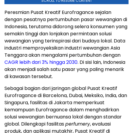
SCROLL TO RESUME CONTENT
Peresmian Pusat Kreatif Eurofragance sejalan
dengan pesatnya pertumbuhan pasar wewangian di
Indonesia
, terutama didorong selera konsumen yang
semakin tinggi dan lonjakan permintaan solusi
wewangian yang terinspirasi dari budaya lokal. Data
industri memproyeksikan industri wewangian
Asia
Tenggara
akan mengalami pertumbuhan dengan
CAGR lebih dari 3% hingga 2030
. Di sisi lain,
Indonesia
akan menjadi salah satu pasar yang paling menarik
di kawasan tersebut.
Sebagai bagian dari jaringan global Pusat Kreatif
Eurofragance di
Barcelona
,
Dubai
, Meksiko,
India
, dan
Singapura, fasilitas di
Jakarta
memperkuat
kemampuan Eurofragance dalam menghadirkan
solusi wewangian bernuansa lokal dengan standar
global. Dilengkapi fasilitas
perfumery
, evaluasi
produk, dan aplikasi mutakhir, Pusat Kreatif di