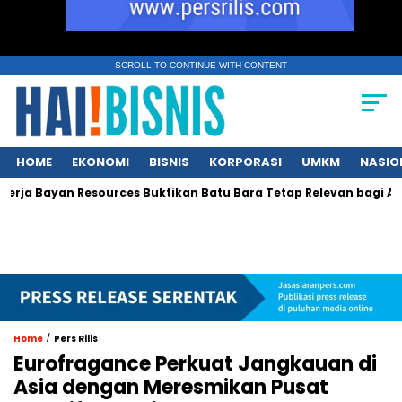
SCROLL TO CONTINUE WITH CONTENT
HOME
EKONOMI
BISNIS
KORPORASI
UMKM
NASIO
a Bayan Resources Buktikan Batu Bara Tetap Relevan bagi Asia
/
Home
Pers Rilis
Eurofragance Perkuat Jangkauan di
Asia dengan Meresmikan Pusat