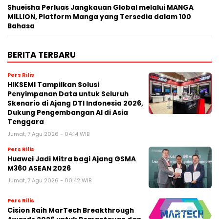
Shueisha Perluas Jangkauan Global melalui MANGA
MILLION, Platform Manga yang Tersedia dalam 100
Bahasa
BERITA TERBARU
Pers Rilis
HIKSEMI Tampilkan Solusi
Penyimpanan Data untuk Seluruh
Skenario di Ajang DTI Indonesia 2026,
Dukung Pengembangan AI di Asia
Tenggara
Jumat, 7 Agu 2026 - 04:14 WIB
Pers Rilis
Huawei Jadi Mitra bagi Ajang GSMA
M360 ASEAN 2026
Jumat, 7 Agu 2026 - 00:42 WIB
Pers Rilis
Cision Raih MarTech Breakthrough