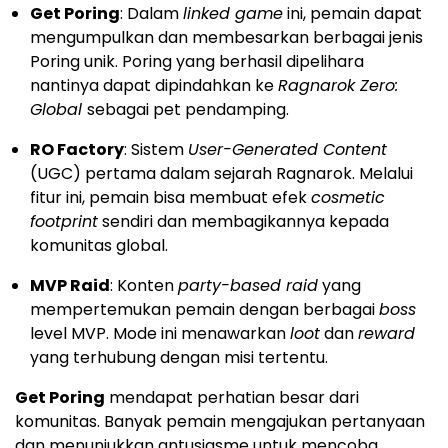
Get Poring
: Dalam
linked game
ini, pemain dapat
mengumpulkan dan membesarkan berbagai jenis
Poring unik. Poring yang berhasil dipelihara
nantinya dapat dipindahkan ke
Ragnarok Zero:
Global
sebagai pet pendamping.
RO Factory
: Sistem
User-Generated Content
(UGC) pertama dalam sejarah Ragnarok. Melalui
fitur ini, pemain bisa membuat efek
cosmetic
footprint
sendiri dan membagikannya kepada
komunitas global.
MVP Raid
: Konten
party-based raid
yang
mempertemukan pemain dengan berbagai
boss
level MVP. Mode ini menawarkan
loot
dan
reward
yang terhubung dengan misi tertentu.
Get Poring
mendapat perhatian besar dari
komunitas. Banyak pemain mengajukan pertanyaan
dan menunjukkan antusiasme untuk mencoba