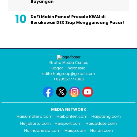
Bayangan
DeFi Makin Panas! Presale KWAI di
Berakawaii DEX Siap Mengguncang Pasar!
Graha Media Center,
Bogor - Indonesia
editorhaigroup@gmail.com
+628557777888
MEDIA NETWORK
Haisumatera.com
Haibanten.com
Haijateng.com
Heijakarta.com
Heisport.com
Haiupdate.com
Haiindonesia.com
Haiup.com
Haiidn.com