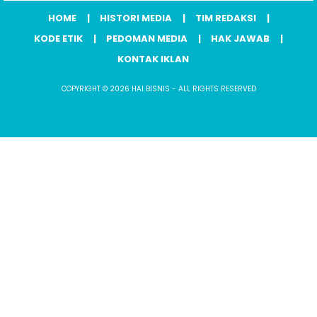
HOME
HISTORI MEDIA
TIM REDAKSI
KODE ETIK
PEDOMAN MEDIA
HAK JAWAB
KONTAK IKLAN
COPYRIGHT © 2026 HAI BISNIS - ALL RIGHTS RESERVED