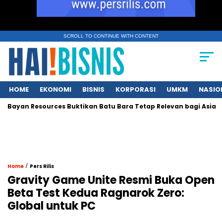
SCROLL TO CONTINUE WITH CONTENT
HOME
EKONOMI
BISNIS
KORPORASI
UMKM
NASIO
Bayan Resources Buktikan Batu Bara Tetap Relevan bagi Asia
/
Home
Pers Rilis
Gravity Game Unite Resmi Buka Open
Beta Test Kedua Ragnarok Zero:
Global untuk PC