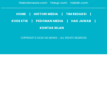
Haiindonesia.com
Haiup.com
Haiidn.com
HOME
HISTORI MEDIA
TIM REDAKSI
KODE ETIK
PEDOMAN MEDIA
HAK JAWAB
KONTAK IKLAN
COPYRIGHT © 2026 HAI BISNIS - ALL RIGHTS RESERVED