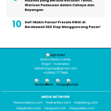
Huizhou yang Berusia Ratusan Tahun,
Warisan Pedesaan dalam Cahaya dan
Bayangan
DeFi Makin Panas! Presale KWAI di
Berakawaii DEX Siap Mengguncang Pasar!
Graha Media Center,
Bogor - Indonesia
editorhaigroup@gmail.com
+628557777888
MEDIA NETWORK
Haisumatera.com
Haibanten.com
Haijateng.com
Heijakarta.com
Heisport.com
Haiupdate.com