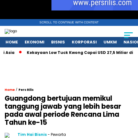
SCROLL TO CONTINUE WITH CONTENT
HOME
EKONOMI
BISNIS
KORPORASI
UMKM
NASIO
a
Kekayaan Low Tuck Kwong Capai USD 27,5 Miliar di Tengah
/
Home
Pers Rilis
Guangdong bertujuan memikul
tanggung jawab yang lebih besar
pada awal periode Rencana Lima
Tahun ke-15
Tim Hai Bisnis
- Pewarta