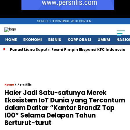
SCROLL TO CONTINUE WITH CONTENT
HOME
EKONOMI
BISNIS
KORPORASI
UMKM
NASIO
Panas! Liana Saputri Resmi Pimpin Ekspansi KFC Indonesia
/
Home
Pers Rilis
Haier Jadi Satu-satunya Merek
Ekosistem IoT Dunia yang Tercantum
dalam Daftar “Kantar BrandZ Top
100” Selama Delapan Tahun
Berturut-turut