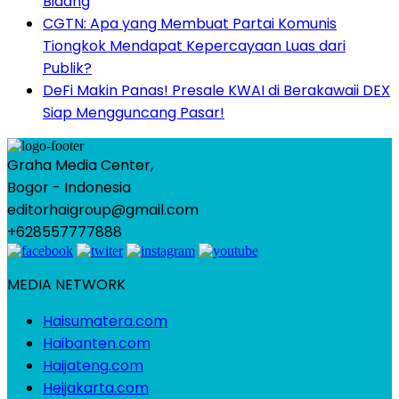
Bidang
CGTN: Apa yang Membuat Partai Komunis
Tiongkok Mendapat Kepercayaan Luas dari
Publik?
DeFi Makin Panas! Presale KWAI di Berakawaii DEX
Siap Mengguncang Pasar!
Graha Media Center,
Bogor - Indonesia
editorhaigroup@gmail.com
+628557777888
MEDIA NETWORK
Haisumatera.com
Haibanten.com
Haijateng.com
Heijakarta.com