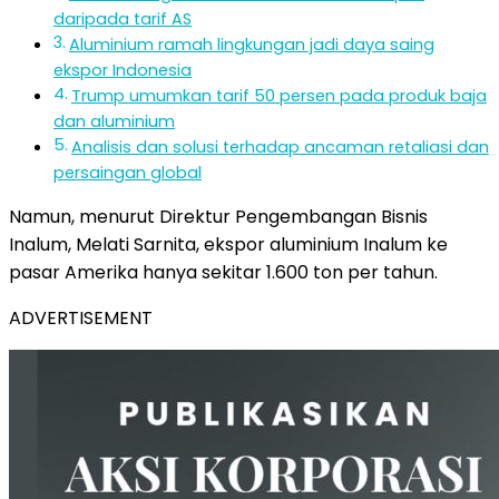
daripada tarif AS
Aluminium ramah lingkungan jadi daya saing
ekspor Indonesia
Trump umumkan tarif 50 persen pada produk baja
dan aluminium
Analisis dan solusi terhadap ancaman retaliasi dan
persaingan global
Namun, menurut Direktur Pengembangan Bisnis
Inalum, Melati Sarnita, ekspor aluminium Inalum ke
pasar Amerika hanya sekitar 1.600 ton per tahun.
ADVERTISEMENT