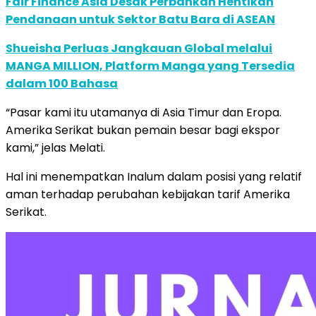
Fair Finance Asia Desak Perbankan Hentikan
Pendanaan untuk Sektor Batu Bara di ASEAN
Shueisha Perluas Jangkauan Global melalui
MANGA MILLION, Platform Manga yang Tersedia
dalam 100 Bahasa
“Pasar kami itu utamanya di Asia Timur dan Eropa.
Amerika Serikat bukan pemain besar bagi ekspor
kami,” jelas Melati.
Hal ini menempatkan Inalum dalam posisi yang relatif
aman terhadap perubahan kebijakan tarif Amerika
Serikat.