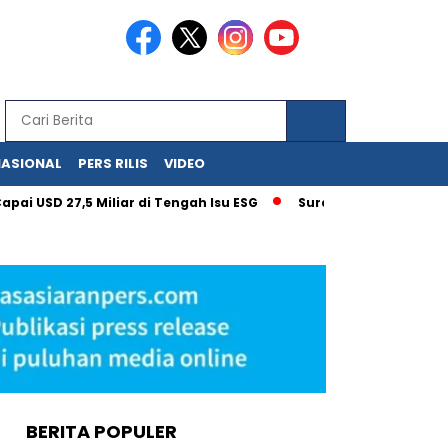
NASIONAL
PERS RILIS
VIDEO
 27,5 Miliar di Tengah Isu ESG
Surat Kementerian UMKM unt
BERITA POPULER