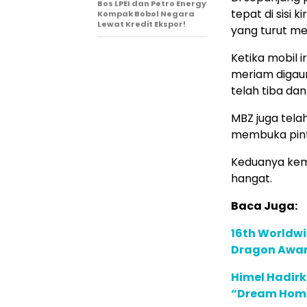
Bos LPEI dan Petro Energy
tepat di sisi 
Kompak Bobol Negara
Lewat Kredit Ekspor!
yang turut m
Ketika mobil 
meriam digau
telah tiba d
MBZ juga tel
membuka pintu
Keduanya kem
hangat.
Baca Juga:
16th Worldwi
Dragon Award
Himel Hadirk
“Dream Hom