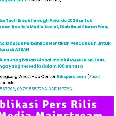
 MarTech Breakthrough Awards 2026 untuk
an Analisis Media Sosial, Distribusi Siaran Pers,
e Asia Desak Perbankan Hentikan Pendanaan untuk
Bara di ASEAN
rluas Jangkauan Global melalui MANGA MILLION,
nga yang Tersedia dalam 100 Bahasa
 langsung WhatsApp Center
Rilispers.com
(
Pusat
donesia
5557788
,
087815557788
,
08111157788
.