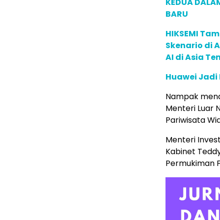
KEDUA DALA
BARU
HIKSEMI Tam
Skenario di
AI di Asia T
Huawei Jadi
Nampak menda
Menteri Luar N
Pariwisata Widi
Menteri Invest
Kabinet Tedd
Permukiman F