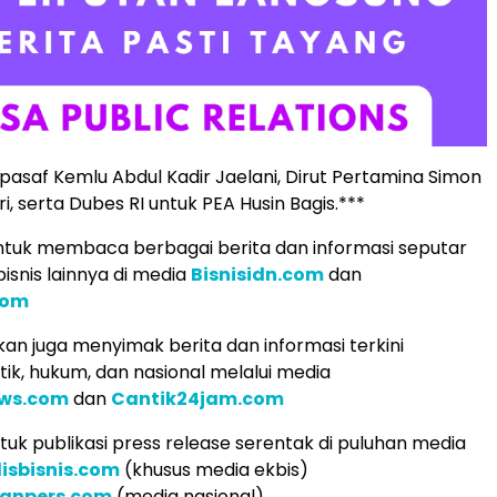
spasaf Kemlu Abdul Kadir Jaelani, Dirut Pertamina Simon
ri, serta Dubes RI untuk PEA Husin Bagis.***
tuk membaca berbagai berita dan informasi seputar
isnis lainnya di media
Bisnisidn.com
dan
com
an juga menyimak berita dan informasi terkini
tik, hukum, dan nasional melalui media
ws.com
dan
Cantik24jam.com
uk publikasi press release serentak di puluhan media
lisbisnis.com
(khusus media ekbis)
ranpers.com
(media nasional)