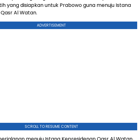
ih yang disiapkan untuk Prabowo guna menuju Istana
Qasr Al Watan.
ADVERTISEMENT
SCROLL TO RESUME CONTENT
perjalanan menuju Istana Kepresidenan Qasr Al Watan,