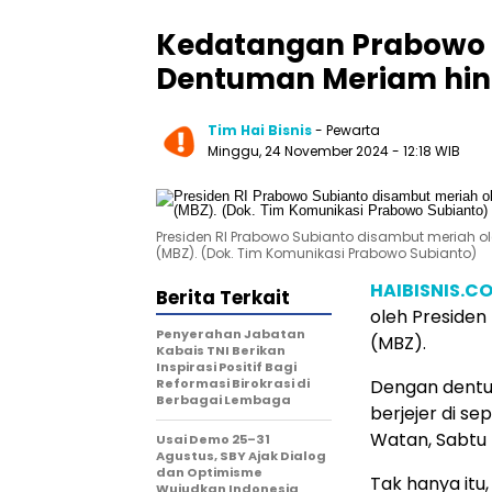
Kedatangan Prabowo 
Dentuman Meriam hin
Tim Hai Bisnis
- Pewarta
Minggu, 24 November 2024
- 12:18 WIB
Presiden RI Prabowo Subianto disambut meriah o
(MBZ). (Dok. Tim Komunikasi Prabowo Subianto)
HAIBISNIS.C
Berita Terkait
oleh Presiden
Penyerahan Jabatan
(MBZ).
Kabais TNI Berikan
Inspirasi Positif Bagi
Reformasi Birokrasi di
Dengan dentu
Berbagai Lembaga
berjejer di s
Watan, Sabtu 
Usai Demo 25–31
Agustus, SBY Ajak Dialog
dan Optimisme
Tak hanya itu
Wujudkan Indonesia