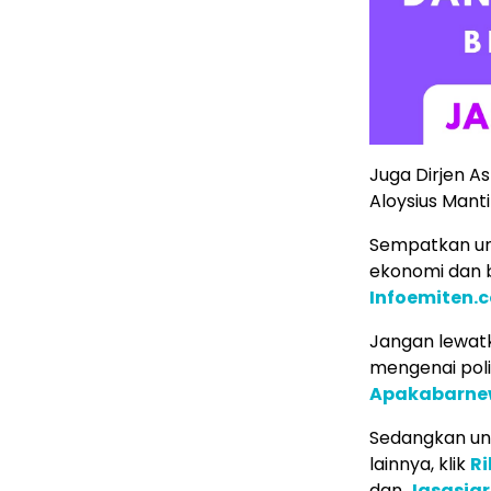
Juga Dirjen A
Aloysius Manti
Sempatkan un
ekonomi dan b
Infoemiten.
Jangan lewatk
mengenai poli
Apakabarne
Sedangkan unt
lainnya, klik
Ri
dan
Jasasia