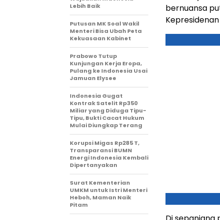
Lebih Baik
bernuansa put
Kepresidenan 
Putusan MK Soal Wakil
Menteri Bisa Ubah Peta
Kekuasaan Kabinet
Prabowo Tutup
Kunjungan Kerja Eropa,
Pulang ke Indonesia Usai
Jamuan Elysee
Indonesia Gugat
Kontrak Satelit Rp350
Miliar yang Diduga Tipu-
Tipu, Bukti Cacat Hukum
Mulai Diungkap Terang
Korupsi Migas Rp285 T,
Transparansi BUMN
Energi Indonesia Kembali
Dipertanyakan
Surat Kementerian
UMKM untuk Istri Menteri
Heboh, Maman Naik
Pitam
Di sepanjang 