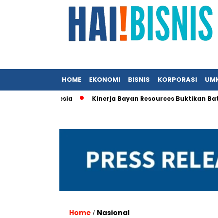
HOME
EKONOMI
BISNIS
KORPORASI
UM
i KFC Indonesia
Kinerja Bayan Resources Buktikan Batu Bara
Home
Nasional
/