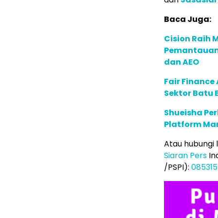
Baca Juga:
Cision Raih
Pemantauan d
dan AEO
Fair Financ
Sektor Batu 
Shueisha Pe
Platform Ma
Atau hubungi
Siaran Pers
In
/PSPI):
08531