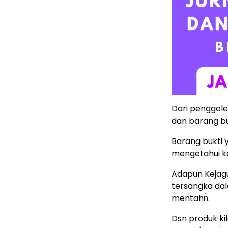
Dari penggele
dan barang bu
Barang bukti y
mengetahui ke
Adapun Kejag
tersangka dal
mentahn̈.
Dsn produk ki