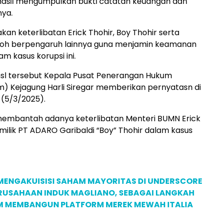
hasil mengumpulkan bukti catatan keuangan dan
nya.
an keterlibatan Erick Thohir, Boy Thohir serta
oh berpengaruh lainnya guna menjamin keamanan
am kasus korupsi ini.
sl tersebut Kepala Pusat Penerangan Hukum
) Kejagung Harli Siregar memberikan pernyatasn di
 (5/3/2025).
 membantah adanya keterlibatan Menteri BUMN Erick
milik PT ADARO Garibaldi “Boy” Thohir dalam kasus
MENGAKUISISI SAHAM MAYORITAS DI UNDERSCORE
ERUSAHAAN INDUK MAGLIANO, SEBAGAI LANGKAH
M MEMBANGUN PLATFORM MEREK MEWAH ITALIA