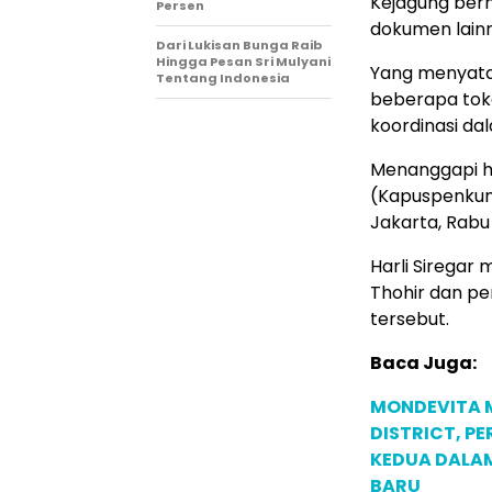
Kejagung ber
Persen
dokumen lain
Dari Lukisan Bunga Raib
Hingga Pesan Sri Mulyani
Yang menyatak
Tentang Indonesia
beberapa tok
koordinasi dal
Menanggapi h
(Kapuspenkum
Jakarta, Rabu
Harli Siregar
Thohir dan pe
tersebut.
Baca Juga:
MONDEVITA 
DISTRICT, P
KEDUA DALA
BARU