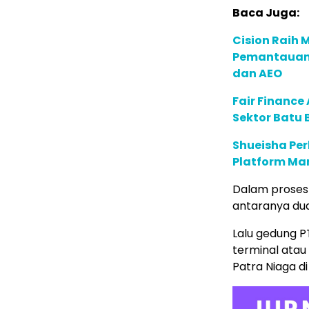
Baca Juga:
Cision Raih
Pemantauan d
dan AEO
Fair Financ
Sektor Batu 
Shueisha Pe
Platform Ma
Dalam proses
antaranya du
Lalu gedung P
terminal atau
Patra Niaga di