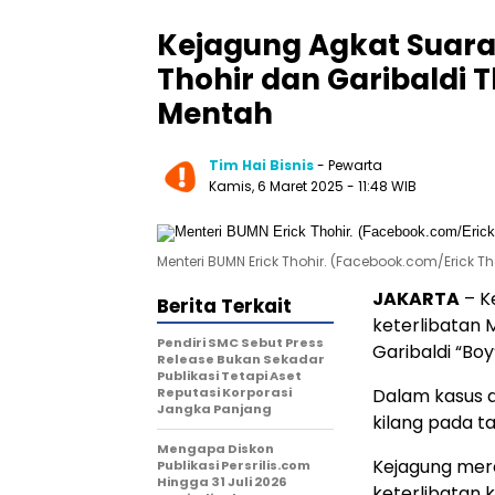
Kejagung Agkat Suara S
Thohir dan Garibaldi 
Mentah
Tim Hai Bisnis
- Pewarta
Kamis, 6 Maret 2025
- 11:48 WIB
Menteri BUMN Erick Thohir. (Facebook.com/Erick Tho
JAKARTA
– K
Berita Terkait
keterlibatan 
Pendiri SMC Sebut Press
Garibaldi “Boy
Release Bukan Sekadar
Publikasi Tetapi Aset
Reputasi Korporasi
Dalam kasus d
Jangka Panjang
kilang pada t
Mengapa Diskon
Kejagung mer
Publikasi Persrilis.com
Hingga 31 Juli 2026
keterlibatan 