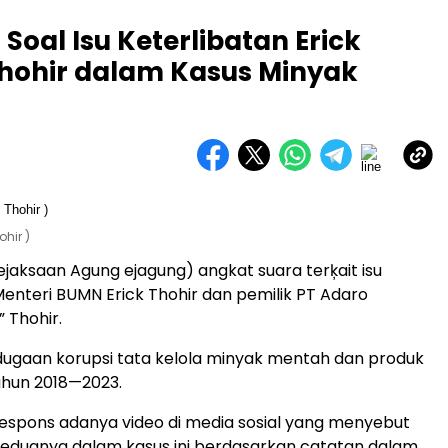
oal Isu Keterlibatan Erick
Thohir dalam Kasus Minyak
hir )
ejaksaan Agung ejagung) angkat suara terķait isu
Menteri BUMN Erick Thohir dan pemilik PT Adaro
” Thohir.
ugaan korupsi tata kelola minyak mentah dan produk
ahun 2018—2023.
espons adanya video di media sosial yang menyebut
keduanya dalam kasus ini berdasarkan catatan dalam