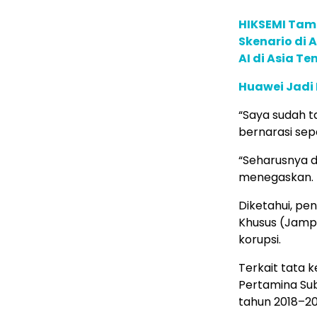
HIKSEMI Tam
Skenario di
AI di Asia T
Huawei Jadi
“Saya sudah t
bernarasi seper
“Seharusnya d
menegaskan.
Diketahui, pe
Khusus (Jamp
korupsi.
Terkait tata 
Pertamina Sub
tahun 2018–20