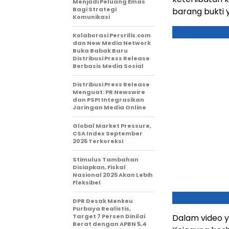
Menjadi Peluang Emas
Bagi Strategi
barang bukti 
Komunikasi
Kolaborasi Persrilis.com
dan New Media Network
Buka Babak Baru
Distribusi Press Release
Berbasis Media Sosial
Distribusi Press Release
Menguat: PR Newswire
dan PSPI Integrasikan
Jaringan Media Online
Global Market Pressure,
CSA Index September
2025 Terkoreksi
Stimulus Tambahan
Disiapkan, Fiskal
Nasional 2025 Akan Lebih
Fleksibel
DPR Desak Menkeu
Purbaya Realistis,
Target 7 Persen Dinilai
Dalam video y
Berat dengan APBN 5,4