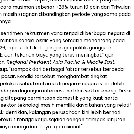
ecara musiman sebesar +28%, turun 10 poin dari Triwulan
un masih stagnan dibandingkan periode yang sama pada
mnya.
sentimen rekrutmen yang terjadi di berbagai negara di
inkan kondisi bisnis yang semakin menantang pada
026, dipicu oleh ketegangan geopolitik, gangguan
k, dan tekanan biaya yang terus meningkat," ujar
on,
Regional President Asia Pacific & Middle East
,
p. "Dampak dari berbagai faktor tersebut berbeda-
p pasar. Kondisi tersebut menghambat tingkat
elaku usaha, terutama di negara-negara yang lebih
da perdagangan internasional dan sektor energi. Di sisi
ang ditopang permintaan domestik yang kuat, serta
ektor teknologi masih memiliki daya tahan yang relatif
ski demikian, kalangan perusahaan kini lebih berhati-
rekrut tenaga kerja, sejalan dengan dampak lanjutan
biaya energi dan biaya operasional."