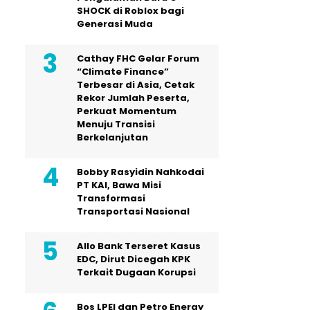
SHOCK di Roblox bagi
Generasi Muda
Cathay FHC Gelar Forum
“Climate Finance”
Terbesar di Asia, Cetak
Rekor Jumlah Peserta,
Perkuat Momentum
Menuju Transisi
Berkelanjutan
Bobby Rasyidin Nahkodai
PT KAI, Bawa Misi
Transformasi
Transportasi Nasional
Allo Bank Terseret Kasus
EDC, Dirut Dicegah KPK
Terkait Dugaan Korupsi
Bos LPEI dan Petro Energy