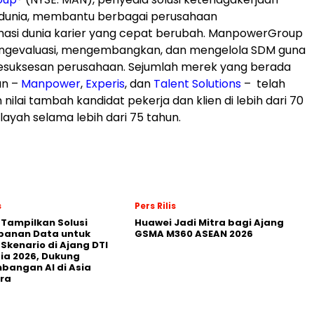
 dunia, membantu berbagai perusahaan
asi dunia karier yang cepat berubah. ManpowerGroup
ngevaluasi, mengembangkan, dan mengelola SDM guna
suksesan perusahaan. Sejumlah merek yang berada
an –
Manpower
,
Experis
, dan
Talent Solutions
– telah
ilai tambah kandidat pekerja dan klien di lebih dari 70
layah selama lebih dari 75 tahun.
s
Pers Rilis
 Tampilkan Solusi
Huawei Jadi Mitra bagi Ajang
panan Data untuk
GSMA M360 ASEAN 2026
 Skenario di Ajang DTI
ia 2026, Dukung
angan AI di Asia
ra