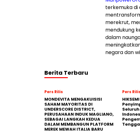
terkemuka di
mentransform
merekrut, me
mendukung ke
dalam naung
meningkatkan n
negara dan wi
Berita Terbaru
Pers Rilis
Pers Rili
MONDEVITA MENGAKUISISI
HIKSEMI
SAHAM MAYORITAS DI
Penyim
UNDERSCORE DISTRICT,
Seluruh
PERUSAHAAN INDUK MAGLIANO,
Indones
SEBAGAI LANGKAH KEDUA
Pengemb
DALAM MEMBANGUN PLATFORM
Tengga
MEREK MEWAH ITALIA BARU