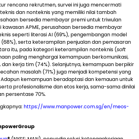
ur rencana rekrutmen, survei ini juga mencermati
teknis dan nonteknis yang memiliki nilai tambah
usahaan bersedia membayar premi untuk triwulan
i kawasan APME, perusahaan bersedia membayar
eknis seperti literasi AI (69%), pengembangan model
AI (68%), serta keterampilan penjualan dan pemasaran
ara itu, pada kategori keterampilan nonteknis (
soft
ahaan paling menghargai kemampuan berkomunikasi,
, dan kerja tim (74%). Selanjutnya, kemampuan berpikir
mecahan masalah (71%) juga menjadi kompetensi yang
i. Adapun kemampuan beradaptasi dan kemauan untuk
 serta profesionalisme dan etos kerja, sama-sama dinilai
an persentase 70%.
ngkapnya:
https://www.manpower.com.sg/en/meos-
npowerGroup
oup
® (NYSE: MAN), penyedia solusi ketenagakerjaan