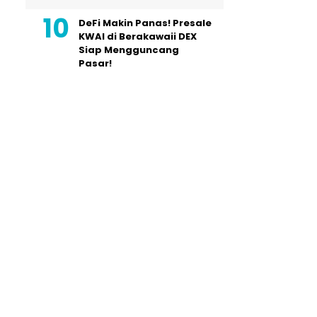
DeFi Makin Panas! Presale
KWAI di Berakawaii DEX
Siap Mengguncang
Pasar!