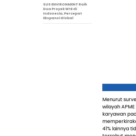
SUS ENVIRONMENT Raih
Dua Proyek WtE di
Indonesia, Percepat
Ekspansi Global
Menurut surve
wilayah APME
karyawan pad
memperkiraka
41% lainnya 
tersebut men