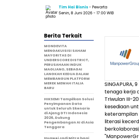
Tim Hai Bisnis
- Pewarta
Senin, 8 Juni 2026
- 17:00 WIB
Berita Terkait
MONDEVITA
MENGAKUISISI SAHAM
MAYORITAS DI
UNDERSCORE DISTRICT,
PERUSAHAAN INDUK
MAGLIANO, SEBAGAI
LANGKAH KEDUA DALAM
MEMBANGUN PLATFORM
MEREK MEWAH ITALIA
SINGAPURA, 9
BARU
tenaga kerja 
Triwulan III-
HIKSEMI Tampilkan Solusi
Penyimpanan Data
kesediaan un
untuk Seluruh Skenario
di Ajang DTI Indonesia
keterampilan 
2026, Dukung
literasi kece
Pengembangan AI di Asia
Tenggara
berkolaborasi,
"ManpowerGro
Huawei Jadi Mitra bagi