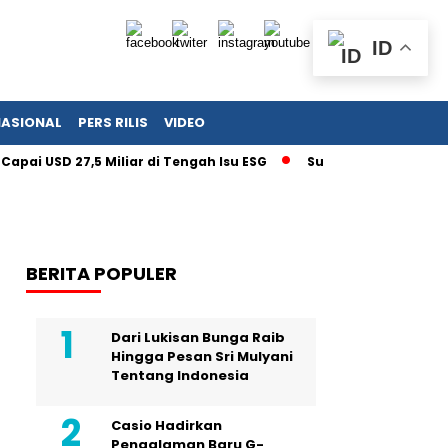
ID
NASIONAL
PERS RILIS
VIDEO
USD 27,5 Miliar di Tengah Isu ESG
Surat Kementerian UMKM 
BERITA POPULER
Dari Lukisan Bunga Raib
Hingga Pesan Sri Mulyani
Tentang Indonesia
Casio Hadirkan
Pengalaman Baru G-