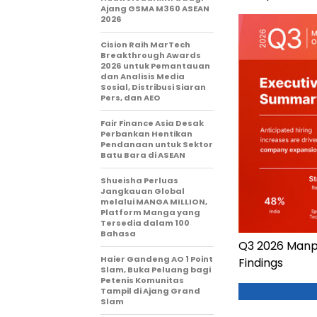
Ajang GSMA M360 ASEAN
2026
Cision Raih MarTech
Breakthrough Awards
2026 untuk Pemantauan
dan Analisis Media
Sosial, Distribusi Siaran
Pers, dan AEO
Fair Finance Asia Desak
Perbankan Hentikan
Pendanaan untuk Sektor
Batu Bara di ASEAN
Shueisha Perluas
Jangkauan Global
melalui MANGA MILLION,
Platform Manga yang
Tersedia dalam 100
Bahasa
Q3 2026 Manp
Haier Gandeng AO 1 Point
Findings
Slam, Buka Peluang bagi
Petenis Komunitas
Tampil di Ajang Grand
Slam