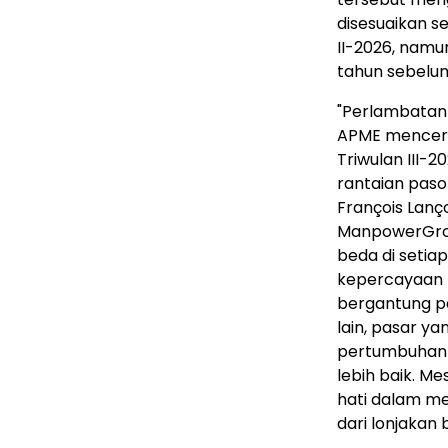
disesuaikan s
II-2026, nam
tahun sebelu
"Perlambatan 
APME mencerm
Triwulan III-2
rantaian paso
François Lanç
ManpowerGrou
beda di setia
kepercayaan p
bergantung pa
lain, pasar y
pertumbuhan s
lebih baik. Me
hati dalam me
dari lonjakan 