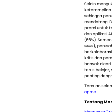
Selain menguk
keterampilan 
sehingga per
mendatang. D
premi untuk t
dan aplikasi 
(66%). Sement
skills
), perus
berkolaborasi
kritis dan pe
banyak dicar
terus belajar,
penting deng
Temuan sele
apme
Tentang Ma
ManpowerGr