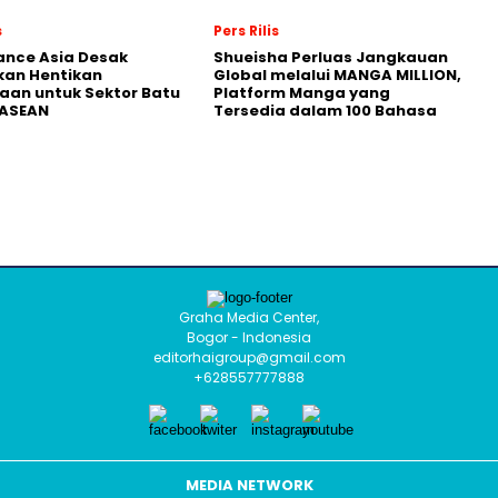
s
Pers Rilis
nance Asia Desak
Shueisha Perluas Jangkauan
kan Hentikan
Global melalui MANGA MILLION,
an untuk Sektor Batu
Platform Manga yang
 ASEAN
Tersedia dalam 100 Bahasa
Graha Media Center,
Bogor - Indonesia
editorhaigroup@gmail.com
+628557777888
MEDIA NETWORK