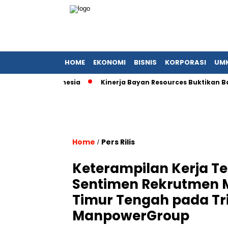
HOME
EKONOMI
BISNIS
KORPORASI
UM
ansi KFC Indonesia
Kinerja Bayan Resources Buktikan Batu B
Home
Pers Rilis
/
Keterampilan Kerja Te
Sentimen Rekrutmen M
Timur Tengah pada Tri
ManpowerGroup