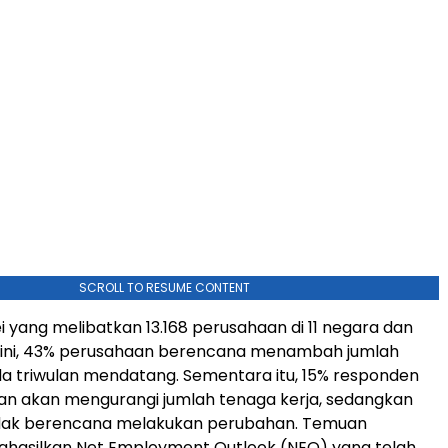
SCROLL TO RESUME CONTENT
i yang melibatkan 13.168 perusahaan di 11 negara dan
 ini, 43% perusahaan berencana menambah jumlah
a triwulan mendatang. Sementara itu, 15% responden
n akan mengurangi jumlah tenaga kerja, sedangkan
tidak berencana melakukan perubahan. Temuan
ghasilkan Net Employment Outlook (NEO) yang telah