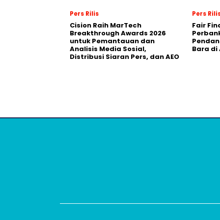
Pers Rilis
Pers Rili
Cision Raih MarTech
Fair Fi
Breakthrough Awards 2026
Perban
untuk Pemantauan dan
Pendana
Analisis Media Sosial,
Bara di
Distribusi Siaran Pers, dan AEO