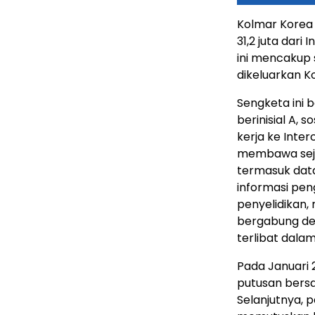
Kolmar Korea
31,2 juta dar
ini mencakup 
dikeluarkan K
Sengketa ini 
berinisial A, 
kerja ke Inter
membawa sejum
termasuk data
informasi pe
penyelidikan, 
bergabung den
terlibat dala
Pada Januari
putusan bers
Selanjutnya, 