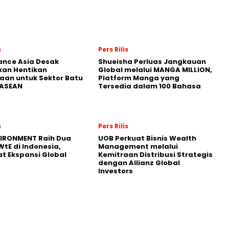
s
Pers Rilis
nance Asia Desak
Shueisha Perluas Jangkauan
kan Hentikan
Global melalui MANGA MILLION,
an untuk Sektor Batu
Platform Manga yang
 ASEAN
Tersedia dalam 100 Bahasa
s
Pers Rilis
VIRONMENT Raih Dua
UOB Perkuat Bisnis Wealth
WtE di Indonesia,
Management melalui
t Ekspansi Global
Kemitraan Distribusi Strategis
dengan Allianz Global
Investors