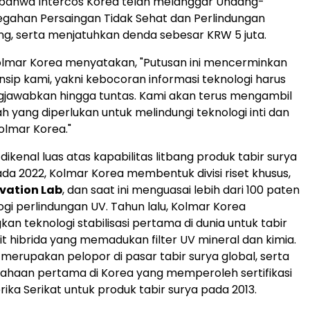
ahwa Intercos Korea telah melanggar Undang-
gahan Persaingan Tidak Sehat dan Perlindungan
g, serta menjatuhkan denda sebesar KRW 5 juta.
olmar Korea menyatakan, "Putusan ini mencerminkan
nsip kami, yakni kebocoran informasi teknologi harus
gjawabkan hingga tuntas. Kami akan terus mengambil
h yang diperlukan untuk melindungi teknologi inti dan
olmar Korea."
ikenal luas atas kapabilitas litbang produk tabir surya
ada 2022, Kolmar Korea membentuk divisi riset khusus,
vation Lab
, dan saat ini menguasai lebih dari 100 paten
ogi perlindungan UV. Tahun lalu, Kolmar Korea
 teknologi stabilisasi pertama di dunia untuk tabir
t hibrida yang memadukan filter UV mineral dan kimia.
merupakan pelopor di pasar tabir surya global, serta
ahaan pertama di Korea yang memperoleh sertifikasi
ka Serikat untuk produk tabir surya pada 2013.