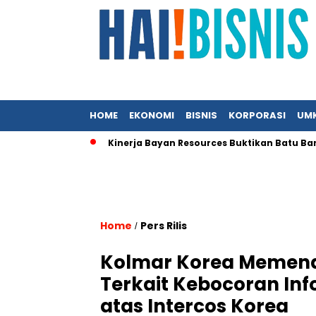
HOME
EKONOMI
BISNIS
KORPORASI
UM
C Indonesia
Kinerja Bayan Resources Buktikan Batu Bara Tet
Home
Pers Rilis
/
Kolmar Korea Memen
Terkait Kebocoran Inf
atas Intercos Korea