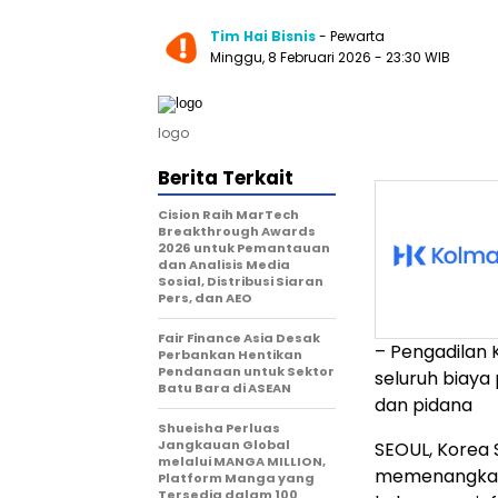
Tim Hai Bisnis
- Pewarta
Minggu, 8 Februari 2026
- 23:30 WIB
logo
Berita Terkait
Cision Raih MarTech
Breakthrough Awards
2026 untuk Pemantauan
dan Analisis Media
Sosial, Distribusi Siaran
Pers, dan AEO
Fair Finance Asia Desak
– Pengadilan
Perbankan Hentikan
Pendanaan untuk Sektor
seluruh biay
Batu Bara di ASEAN
dan pidana
Shueisha Perluas
Jangkauan Global
SEOUL, Korea 
melalui MANGA MILLION,
memenangkan 
Platform Manga yang
Tersedia dalam 100