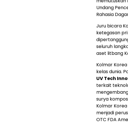
memutuskan b
Undang Pence
Rahasia Dagan
Juru bicara K
ketegasan pri
dipertanggun
seluruh langka
aset litbang K
Kolmar Korea d
kelas dunia. P
UV Tech Inno
terkait teknol
mengembangkan
surya komposi
Kolmar Korea 
menjadi perus
OTC FDA Ameri