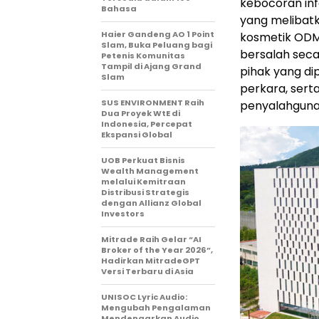
kebocoran inf
Bahasa
yang melibatk
Haier Gandeng AO 1 Point
kosmetik ODM 
Slam, Buka Peluang bagi
bersalah seca
Petenis Komunitas
Tampil di Ajang Grand
pihak yang di
Slam
perkara, ser
SUS ENVIRONMENT Raih
penyalahguna
Dua Proyek WtE di
Indonesia, Percepat
Ekspansi Global
UOB Perkuat Bisnis
Wealth Management
melalui Kemitraan
Distribusi Strategis
dengan Allianz Global
Investors
Mitrade Raih Gelar “AI
Broker of the Year 2026”,
Hadirkan MitradeGPT
Versi Terbaru di Asia
UNISOC Lyric Audio:
Mengubah Pengalaman
Mendengarkan Audio