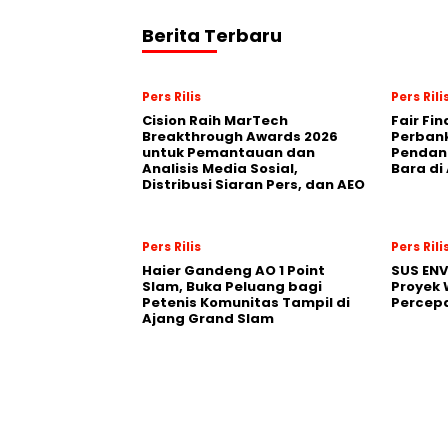
Berita Terbaru
Pers Rilis
Pers Rili
Cision Raih MarTech
Fair Fi
Breakthrough Awards 2026
Perban
untuk Pemantauan dan
Pendana
Analisis Media Sosial,
Bara di
Distribusi Siaran Pers, dan AEO
Pers Rilis
Pers Rili
Haier Gandeng AO 1 Point
SUS EN
Slam, Buka Peluang bagi
Proyek 
Petenis Komunitas Tampil di
Percepa
Ajang Grand Slam