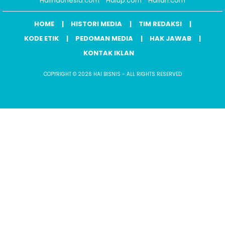
Haiindonesia.com
Haiup.com
Haiidn.com
HOME
HISTORI MEDIA
TIM REDAKSI
KODE ETIK
PEDOMAN MEDIA
HAK JAWAB
KONTAK IKLAN
COPYRIGHT © 2026 HAI BISNIS - ALL RIGHTS RESERVED