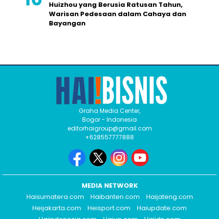
Huizhou yang Berusia Ratusan Tahun,
Warisan Pedesaan dalam Cahaya dan
Bayangan
Graha Media Center,
Bogor - Indonesia
editorhaigroup@gmail.com
+628557777888
MEDIA NETWORK
Haisumatera.com
Haibanten.com
Haijateng.com
Heijakarta.com
Heisport.com
Haiupdate.com