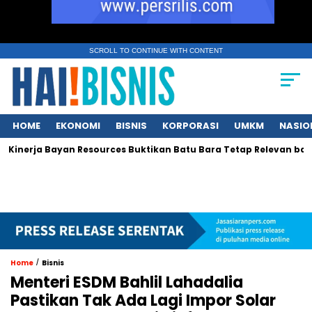
SCROLL TO CONTINUE WITH CONTENT
HOME
EKONOMI
BISNIS
KORPORASI
UMKM
NASIO
erja Bayan Resources Buktikan Batu Bara Tetap Relevan bagi Asia
/
Home
Bisnis
Menteri ESDM Bahlil Lahadalia
Pastikan Tak Ada Lagi Impor Solar