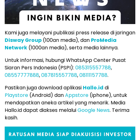
Kami juga melayani publikasi press release di jaringan
Disway Group
(100an media), dan
ProMedia
Network
(1000an media), serta media lainnya.
Untuk informasi, hubungi WhatsApp Center Pusat
Siaran Pers Indonesia (PSPI):
085315557788
,
08557777888
,
087815557788
,
08111157788
.
Pastikan juga download aplikasi
Hallo.id
di
Playstore
(Android) dan
Appstore
(iphone), untuk
mendapatkan aneka artikel yang menarik. Media
Hallo.id dapat diakses melalui
Google News
. Terima
kasih.