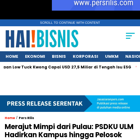
SCROLL TO CONTINUE WITH CONTENT
HOME
EKONOMI
BISNIS
KORPORASI
UMKM
NASIO
Low Tuck Kwong Capai USD 27,5 Miliar di Tengah Isu ESG
Sur
/
Home
Pers Rilis
Merajut Mimpi dari Pulau: PSDKU ULM
Hadirkan Kampus hingga Pelosok