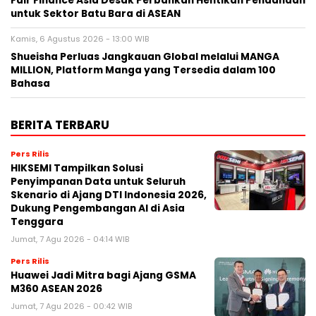
Fair Finance Asia Desak Perbankan Hentikan Pendanaan
untuk Sektor Batu Bara di ASEAN
Kamis, 6 Agustus 2026 - 13:00 WIB
Shueisha Perluas Jangkauan Global melalui MANGA
MILLION, Platform Manga yang Tersedia dalam 100
Bahasa
BERITA TERBARU
Pers Rilis
HIKSEMI Tampilkan Solusi
Penyimpanan Data untuk Seluruh
Skenario di Ajang DTI Indonesia 2026,
Dukung Pengembangan AI di Asia
Tenggara
Jumat, 7 Agu 2026 - 04:14 WIB
Pers Rilis
Huawei Jadi Mitra bagi Ajang GSMA
M360 ASEAN 2026
Jumat, 7 Agu 2026 - 00:42 WIB