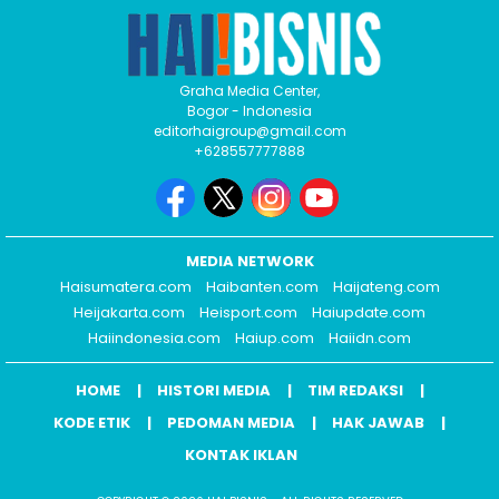
Graha Media Center,
Bogor - Indonesia
editorhaigroup@gmail.com
+628557777888
MEDIA NETWORK
Haisumatera.com
Haibanten.com
Haijateng.com
Heijakarta.com
Heisport.com
Haiupdate.com
Haiindonesia.com
Haiup.com
Haiidn.com
HOME
HISTORI MEDIA
TIM REDAKSI
KODE ETIK
PEDOMAN MEDIA
HAK JAWAB
KONTAK IKLAN