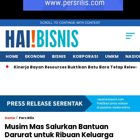
SCROLL TO CONTINUE WITH CONTENT
HOME
EKONOMI
BISNIS
KORPORASI
UMKM
NASIO
Kinerja Bayan Resources Buktikan Batu Bara Tetap Relevan bag
/
Home
Pers Rilis
Musim Mas Salurkan Bantuan
Darurat untuk Ribuan Keluarga