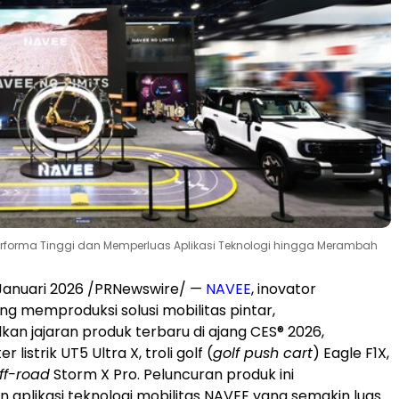
performa Tinggi dan Memperluas Aplikasi Teknologi hingga Merambah
 Januari 2026 /PRNewswire/ —
NAVEE
, inovator
g memproduksi solusi mobilitas pintar,
n jajaran produk terbaru di ajang CES® 2026,
 listrik UT5 Ultra X, troli golf (
golf push cart
) Eagle F1X,
ff-road
Storm X Pro. Peluncuran produk ini
aplikasi teknologi mobilitas NAVEE yang semakin luas