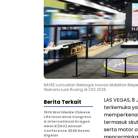
NAVEE Luncurkan Berbagai Inovasi Mobilitas Ber
Skenario Luar Ruang di CES 2026
LAS VEGAS
, 8
Berita Terkait
terkemuka yan
16th Worldwide Chinese
memperkenalka
Life Insurance Congress
termasuk skuter
& International Dragon
Award (IDA) Annual
serta motor
o
Conference 2026 Resmi
Digelar
mencerminkan 