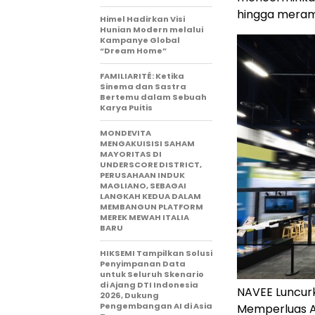
hingga meramb
Himel Hadirkan Visi
Hunian Modern melalui
Kampanye Global
“Dream Home”
FAMILIARITÉ: Ketika
Sinema dan Sastra
Bertemu dalam Sebuah
Karya Puitis
MONDEVITA
MENGAKUISISI SAHAM
MAYORITAS DI
UNDERSCORE DISTRICT,
PERUSAHAAN INDUK
MAGLIANO, SEBAGAI
LANGKAH KEDUA DALAM
MEMBANGUN PLATFORM
MEREK MEWAH ITALIA
BARU
HIKSEMI Tampilkan Solusi
Penyimpanan Data
untuk Seluruh Skenario
di Ajang DTI Indonesia
NAVEE Luncurk
2026, Dukung
Pengembangan AI di Asia
Memperluas Ap