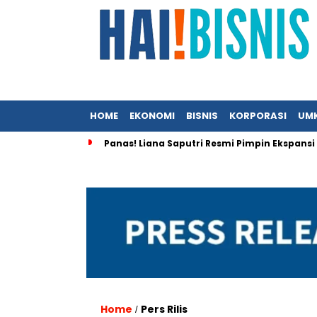
HOME
EKONOMI
BISNIS
KORPORASI
UM
Panas! Liana Saputri Resmi Pimpin Ekspansi
Home
Pers Rilis
/