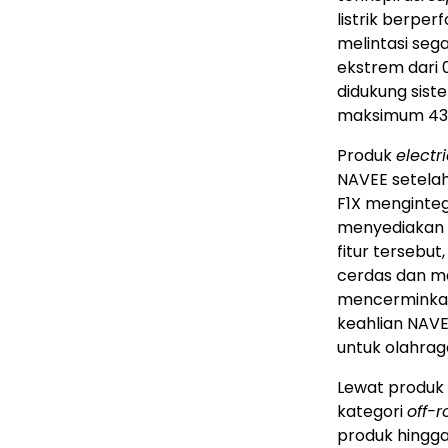
listrik berpe
melintasi seg
ekstrem dari 
didukung sist
maksimum 43
Produk
electr
NAVEE setelah 
F1X mengintegr
menyediakan a
fitur tersebu
cerdas dan me
mencerminkan 
keahlian NAVE
untuk olahraga
Lewat produk
kategori
off-
produk hingga