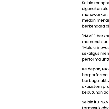
Selain mengha
digunakan ole
menawarkan s
medan menan
berkendara di
"NAVEE berko
memenuhi ber
"Melalui inov
sekaligus men
performa unt
Ke depan, NA
berperforma 
berbagai akti
ekosistem pr
kebutuhan da
Selain itu, N
termasuk
ele