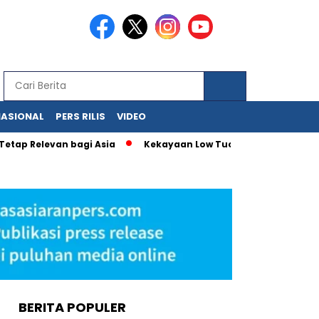
NASIONAL
PERS RILIS
VIDEO
Tetap Relevan bagi Asia
Kekayaan Low Tuck Kwong Capai USD 
BERITA POPULER