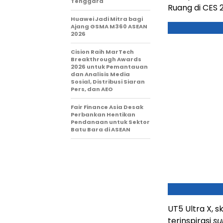
Tenggara
Ruang di CES 
Huawei Jadi Mitra bagi
Ajang GSMA M360 ASEAN
2026
Cision Raih MarTech
Breakthrough Awards
2026 untuk Pemantauan
dan Analisis Media
Sosial, Distribusi Siaran
Pers, dan AEO
Fair Finance Asia Desak
Perbankan Hentikan
Pendanaan untuk Sektor
Batu Bara di ASEAN
UT5 Ultra X, s
terinspirasi
su