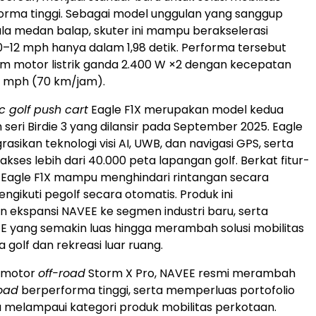
rforma tinggi. Sebagai model unggulan yang sanggup
ala medan balap, skuter ini mampu berakselerasi
0–12 mph hanya dalam 1,98 detik. Performa tersebut
em motor listrik ganda 2.400 W ×2 dengan kecepatan
 mph (70 km/jam).
ic golf push cart
Eagle F1X merupakan model kedua
seri Birdie 3 yang dilansir pada
September 2025
. Eagle
asikan teknologi visi AI, UWB, dan navigasi GPS, serta
kses lebih dari 40.000 peta lapangan golf. Berkat fitur-
t, Eagle F1X mampu menghindari rintangan secara
ngikuti pegolf secara otomatis. Produk ini
ekspansi NAVEE ke segmen industri baru, serta
E yang semakin luas hingga merambah solusi mobilitas
 golf dan rekreasi luar ruang.
 motor
off-road
Storm X Pro, NAVEE resmi merambah
road
berperforma tinggi, serta memperluas portofolio
 melampaui kategori produk mobilitas perkotaan.