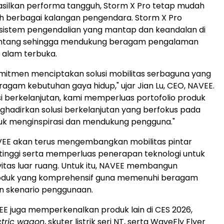
silkan performa tangguh, Storm X Pro tetap mudah
h berbagai kalangan pengendara. Storm X Pro
istem pengendalian yang mantap dan keandalan di
tang sehingga mendukung beragam pengalaman
 alam terbuka.
mitmen menciptakan solusi mobilitas serbaguna yang
agam kebutuhan gaya hidup," ujar
Jian Lu
, CEO, NAVEE.
asi berkelanjutan, kami memperluas portofolio produk
ghadirkan solusi berkelanjutan yang berfokus pada
uk menginspirasi dan mendukung pengguna."
VEE akan terus mengembangkan mobilitas pintar
tinggi serta memperluas penerapan teknologi untuk
vitas luar ruang. Untuk itu, NAVEE membangun
oduk yang komprehensif guna memenuhi beragam
n skenario penggunaan.
AVEE juga memperkenalkan produk lain di CES 2026,
ctric wagon
, skuter listrik seri NT, serta WaveFly Flyer