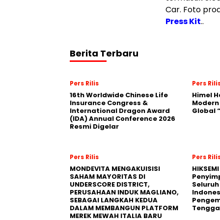
Car. Foto pro
Press Kit
..
Berita Terbaru
Pers Rilis
Pers Rili
16th Worldwide Chinese Life
Himel H
Insurance Congress &
Modern
International Dragon Award
Global
(IDA) Annual Conference 2026
Resmi Digelar
Pers Rilis
Pers Rili
MONDEVITA MENGAKUISISI
HIKSEMI
SAHAM MAYORITAS DI
Penyim
UNDERSCORE DISTRICT,
Seluruh
PERUSAHAAN INDUK MAGLIANO,
Indones
SEBAGAI LANGKAH KEDUA
Pengemb
DALAM MEMBANGUN PLATFORM
Tengga
MEREK MEWAH ITALIA BARU