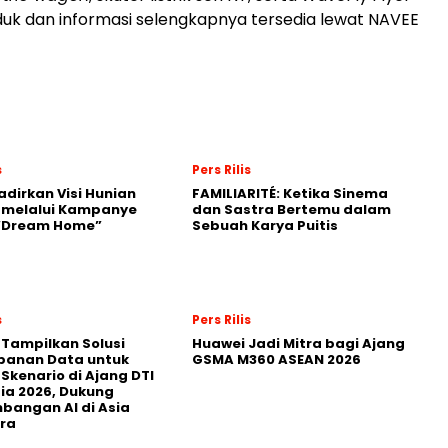
duk dan informasi selengkapnya tersedia lewat NAVEE
s
Pers Rilis
adirkan Visi Hunian
FAMILIARITÉ: Ketika Sinema
 melalui Kampanye
dan Sastra Bertemu dalam
 “Dream Home”
Sebuah Karya Puitis
s
Pers Rilis
 Tampilkan Solusi
Huawei Jadi Mitra bagi Ajang
panan Data untuk
GSMA M360 ASEAN 2026
 Skenario di Ajang DTI
ia 2026, Dukung
angan AI di Asia
ra