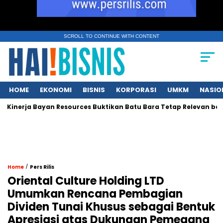
SCROLL TO CONTINUE WITH CONTENT
HOME
EKONOMI
BISNIS
KORPORASI
UMKM
NASIO
Kinerja Bayan Resources Buktikan Batu Bara Tetap Relevan bagi A
/
Home
Pers Rilis
Oriental Culture Holding LTD
Umumkan Rencana Pembagian
Dividen Tunai Khusus sebagai Bentuk
Apresiasi atas Dukungan Pemegang