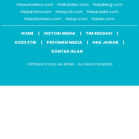
Haisumatera.com
Haibanten.com
Haijateng.com
Heijakarta.com
Heisport.com
Haiupdate.com
Haiindonesia.com
Haiup.com
Haiidn.com
HOME
HISTORI MEDIA
TIM REDAKSI
KODE ETIK
PEDOMAN MEDIA
HAK JAWAB
KONTAK IKLAN
COPYRIGHT © 2026 HAI BISNIS - ALL RIGHTS RESERVED