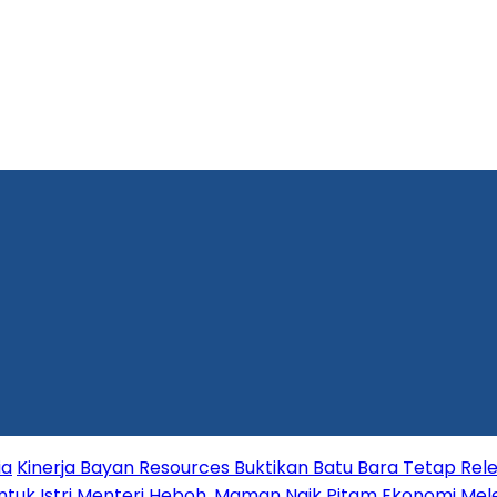
ia
Kinerja Bayan Resources Buktikan Batu Bara Tetap Rele
tuk Istri Menteri Heboh, Maman Naik Pitam
Ekonomi Mele