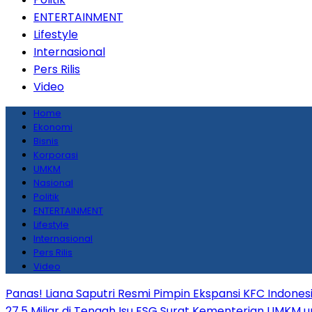
ENTERTAINMENT
Lifestyle
Internasional
Pers Rilis
Video
Home
Ekonomi
Bisnis
Korporasi
UMKM
Nasional
Politik
ENTERTAINMENT
Lifestyle
Internasional
Pers Rilis
Video
Panas! Liana Saputri Resmi Pimpin Ekspansi KFC Indones
27,5 Miliar di Tengah Isu ESG
Surat Kementerian UMKM un