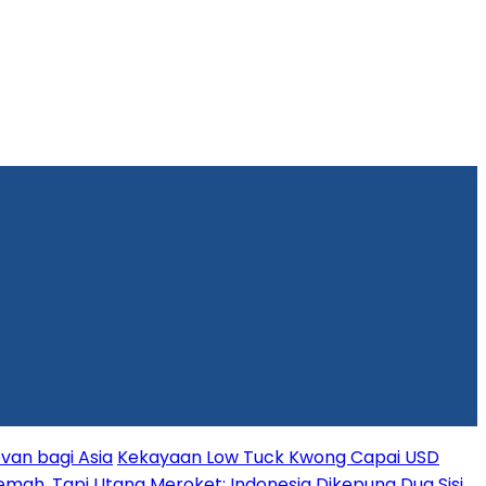
van bagi Asia
Kekayaan Low Tuck Kwong Capai USD
mah, Tapi Utang Meroket: Indonesia Dikepung Dua Sisi