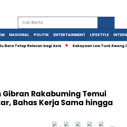
KM
NASIONAL
POLITIK
ENTERTAINMENT
LIFESTYLE
INTER
a Tetap Relevan bagi Asia
Kekayaan Low Tuck Kwong Capai US
n Gibran Rakabuming Temui
tar, Bahas Kerja Sama hingga