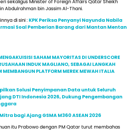
i sekaligus Minister of Foreign Affairs Qatar Sheikh
 Abdulrahman bin Jassim Al-Thani.
innya di sini :
KPK Periksa Penyanyi Nayunda Nabila
firmasi Soal Pemberian Barang dari Mantan Mentan
MENGAKUISISI SAHAM MAYORITAS DI UNDERSCORE
ERUSAHAAN INDUK MAGLIANO, SEBAGAI LANGKAH
M MEMBANGUN PLATFORM MEREK MEWAH ITALIA
pilkan Solusi Penyimpanan Data untuk Seluruh
 Ajang DTI Indonesia 2026, Dukung Pengembangan
enggara
 Mitra bagi Ajang GSMA M360 ASEAN 2026
uan itu Prabowo dengan PM Qatar turut membahas