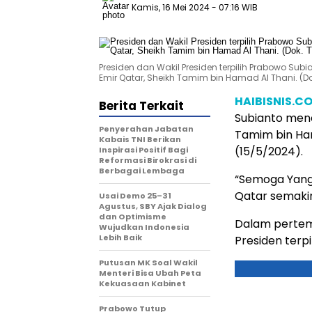
Kamis, 16 Mei 2024
- 07:16 WIB
Presiden dan Wakil Presiden terpilih Prabowo 
Emir Qatar, Sheikh Tamim bin Hamad Al Thani. (D
HAIBISNIS.C
Berita Terkait
Subianto men
Penyerahan Jabatan
Tamim bin Ham
Kabais TNI Berikan
(15/5/2024).
Inspirasi Positif Bagi
Reformasi Birokrasi di
Berbagai Lembaga
“Semoga Yang 
Qatar semakin
Usai Demo 25–31
Agustus, SBY Ajak Dialog
dan Optimisme
Dalam pertemu
Wujudkan Indonesia
Lebih Baik
Presiden terp
Putusan MK Soal Wakil
Menteri Bisa Ubah Peta
Kekuasaan Kabinet
Prabowo Tutup