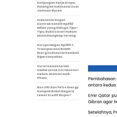
Kunjungan Kerja Eropa,
Pulang ke Indonesia Usai
Jamuan Elysee
Indonesia Gugat
Kontrak Satelit Rp350
Miliar yang Diduga Tipu-
Tipu, Bukti Cacat Hukum
Mulai Diungkap Terang
Korupsi Migas Rp285 T,
Transparansi BUMN
Energi Indonesia Kembali
Dipertanyakan
Surat Kementerian
UMKM untuk Istri Menteri
Heboh, Maman Naik
Pitam
Pembahasan p
antara kedua 
Bos LPEI dan Petro Energy
Kompak Bobol Negara
Emir Qatar p
Lewat Kredit Ekspor!
Gibran agar 
Setelahnya, 