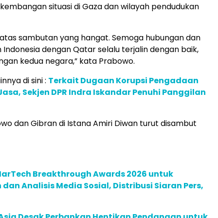
kembangan situasi di Gaza dan wilayah pendudukan
h atas sambutan yang hangat. Semoga hubungan dan
Indonesia dengan Qatar selalu terjalin dengan baik,
ngan kedua negara,” kata Prabowo.
innya di sini :
Terkait Dugaan Korupsi Pengadaan
asa, Sekjen DPR Indra Iskandar Penuhi Panggilan
o dan Gibran di Istana Amiri Diwan turut disambut
 MarTech Breakthrough Awards 2026 untuk
an Analisis Media Sosial, Distribusi Siaran Pers,
e Asia Desak Perbankan Hentikan Pendanaan untuk