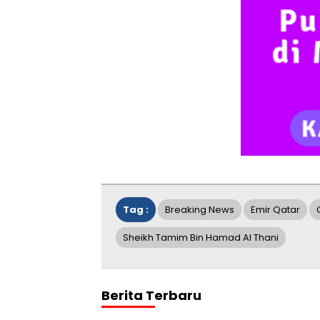
Tag :
Breaking News
Emir Qatar
Sheikh Tamim Bin Hamad Al Thani
Berita Terbaru