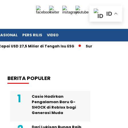
ID
NASIONAL
PERS RILIS
VIDEO
D 27,5 Miliar di Tengah Isu ESG
Surat Kementerian UMKM un
BERITA POPULER
Casio Hadirkan
Pengalaman Baru G-
SHOCK di Roblox bagi
Generasi Muda
Dari Lukisan Bunga Raib