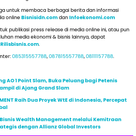
ga untuk membaca berbagai berita dan informasi
ia online
Bisnisidn.com
dan
Infoekonomi.com
k publikasi press release di media online ini, atau pun
uluhan media ekonomi & bisnis lainnya, dapat
i
Rilisbisnis.com
.
nter:
085315557788
,
087815557788
,
08111157788
.
g AO 1 Point Slam, Buka Peluang bagi Petenis
ampil di Ajang Grand Slam
ENT Raih Dua Proyek WtE di Indonesia, Percepat
bal
 Bisnis Wealth Management melalui Kemitraan
rategis dengan Allianz Global Investors