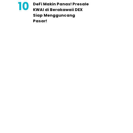
DeFi Makin Panas! Presale
KWAI di Berakawaii DEX
Siap Mengguncang
Pasar!