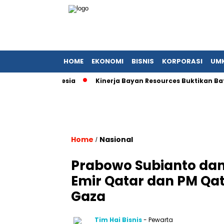
HOME
EKONOMI
BISNIS
KORPORASI
UM
si KFC Indonesia
Kinerja Bayan Resources Buktikan Batu Bar
Home
Nasional
/
Prabowo Subianto da
Emir Qatar dan PM Qa
Gaza
Tim Hai Bisnis
- Pewarta