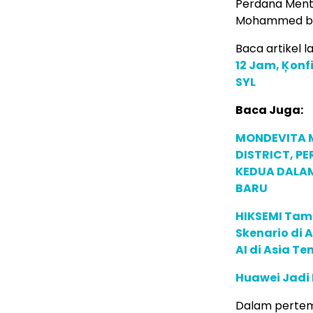
Perdana Menter
Mohammed bin
Baca artikel la
12 Jam, Ķon
SYL
Baca Juga:
MONDEVITA 
DISTRICT, P
KEDUA DALA
BARU
HIKSEMI Tam
Skenario di
AI di Asia T
Huawei Jadi
Dalam pertem