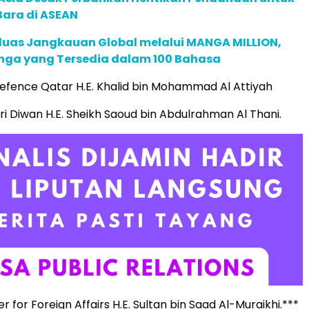
Bara di ASEAN
rluas Jangkauan Global melalui MANGA MILLION,
nga yang Tersedia dalam 100 Bahasa
 Defence Qatar H.E. Khalid bin Mohammad Al Attiyah
iri Diwan H.E. Sheikh Saoud bin Abdulrahman Al Thani.
er for Foreign Affairs H.E. Sultan bin Saad Al-Muraikhi.***