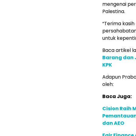
mengenai per
Palestina.
“Terima kasi
persahabatan 
untuk kepenti
Baca artikel la
Barang dan J
KPK
Adapun Prabow
oleh:
Baca Juga:
Cision Raih
Pemantauan d
dan AEO
Fair Financ