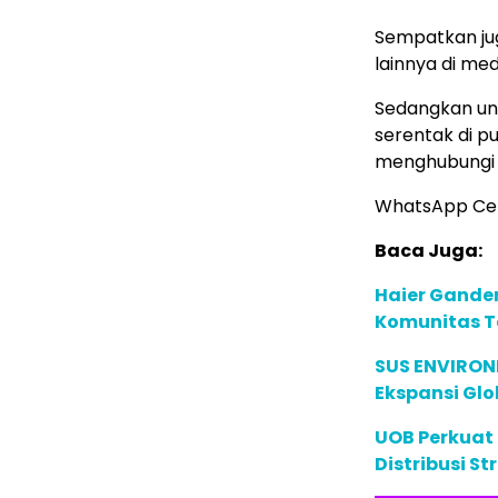
Sempatkan ju
lainnya di med
Sedangkan untu
serentak di p
menghubung
WhatsApp Ce
Baca Juga:
Haier Ganden
Komunitas T
SUS ENVIRONM
Ekspansi Glo
UOB Perkuat
Distribusi St