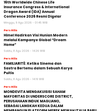
16th Worldwide Chinese Life
Insurance Congress & International
Dragon Award (IDA) Annual
Conference 2026 Resmi Digelar
Minggu, 9 Agu 2026 - 01:45 WIB
Pers Rilis
Himel Hadirkan Visi Hunian Modern
melalui Kampanye Global “Dream
Home”
Sabtu, 8 Agu 2026 - 14:26 WIB
Pers Rilis
FAMILIARITÉ: Ketika Sinema dan
Sastra Bertemu dalam Sebuah Karya
Puitis
Sabtu, 8 Agu 2026 - 14:19 WIB
Pers Rilis
MONDEVITA MENGAKUISISI SAHAM
MAYORITAS DI UNDERSCORE DISTRICT,
PERUSAHAAN INDUK MAGLIANO,
SEBAGAI LANGKAH KEDUA DALAM
MEMBANGUN PLATFORM MEREK MEWAH ITALIA BARU