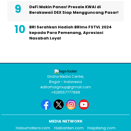
DeFi Makin Panas! Presale KWAI di
Berakawaii DEX Siap Mengguncang Pasar!
BRI Serahkan Hadiah BRImo FSTVL 2024
kepada Para Pemenang, Apresiasi
Nasabah Loyal
Graha Media Center,
Bogor - Indonesia
editorhaigroup@gmail.com
+628557777888
MEDIA NETWORK
Haisumatera.com
Haibanten.com
Haijateng.com