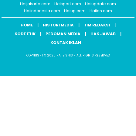
Heijakarta.com
Heisport.com
Haiupdate.com
Haiindonesia.com
Haiup.com
Haiidn.com
HOME
HISTORI MEDIA
TIM REDAKSI
KODE ETIK
PEDOMAN MEDIA
HAK JAWAB
KONTAK IKLAN
COPYRIGHT © 2026 HAI BISNIS - ALL RIGHTS RESERVED