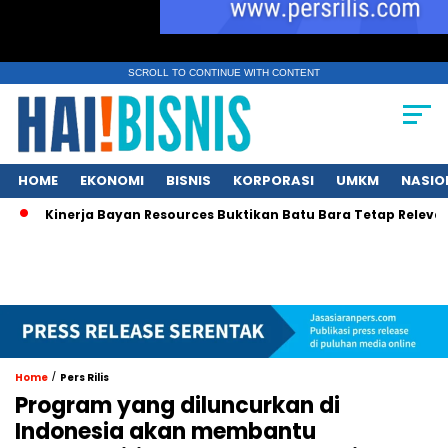
SCROLL TO CONTINUE WITH CONTENT
HOME
EKONOMI
BISNIS
KORPORASI
UMKM
NASIO
Kinerja Bayan Resources Buktikan Batu Bara Tetap Relevan bag
/
Home
Pers Rilis
Program yang diluncurkan di
Indonesia akan membantu