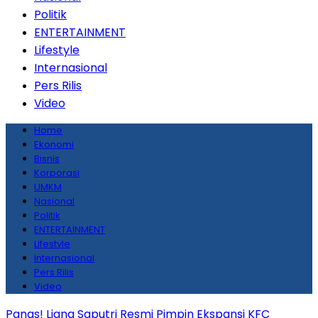
Politik
ENTERTAINMENT
Lifestyle
Internasional
Pers Rilis
Video
Home
Ekonomi
Bisnis
Korporasi
UMKM
Nasional
Politik
ENTERTAINMENT
Lifestyle
Internasional
Pers Rilis
Video
Panas! Liana Saputri Resmi Pimpin Ekspansi KFC