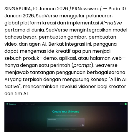
SINGAPURA, 10 Januari 2026 /PRNewswire/ —
Pada 10
Januari 2026, SeaVer
se menggelar peluncuran
global platform kreasi dan implementasi
AI-native
pertama di dunia. SeaVerse mengintegrasikan model
bahasa besar, pembuatan gambar, pembuatan
video, dan agen AI. Berkat integrasi ini, pengguna
dapat mengemas ide kreatif apa pun menjadi
sebuah produk—demo, aplikasi, atau halaman web—
hanya dengan satu perintah (
prompt
). SeaVerse
menjawab tantangan penggunaan berbagai sarana
AI yang terpisah dengan mengusung konsep "All in AI
Native", mencerminkan revolusi visioner bagi kreator
dan tim AI.