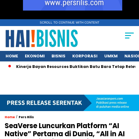
SCROLL TO CONTINUE WITH CONTENT
HOME
EKONOMI
BISNIS
KORPORASI
UMKM
NASIO
Kinerja Bayan Resources Buktikan Batu Bara Tetap Relevan bag
/
Home
Pers Rilis
SeaVerse Luncurkan Platform “AI
Native” Pertama di Dunia, “All in AI