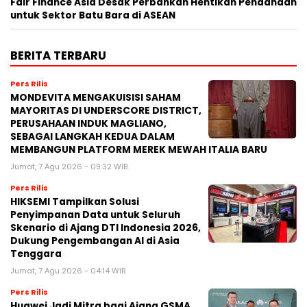
Fair Finance Asia Desak Perbankan Hentikan Pendanaan
untuk Sektor Batu Bara di ASEAN
BERITA TERBARU
Pers Rilis
MONDEVITA MENGAKUISISI SAHAM
MAYORITAS DI UNDERSCORE DISTRICT,
PERUSAHAAN INDUK MAGLIANO,
SEBAGAI LANGKAH KEDUA DALAM
MEMBANGUN PLATFORM MEREK MEWAH ITALIA BARU
Jumat, 7 Agu 2026 - 09:32 WIB
Pers Rilis
HIKSEMI Tampilkan Solusi
Penyimpanan Data untuk Seluruh
Skenario di Ajang DTI Indonesia 2026,
Dukung Pengembangan AI di Asia
Tenggara
Jumat, 7 Agu 2026 - 04:14 WIB
Pers Rilis
Huawei Jadi Mitra bagi Ajang GSMA