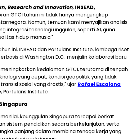
n, Research and Innovation
,
INSEAD,
oran GTCI tahun ini tidak hanya mengungkap
tarnegara. Namun, temuan kami menyajikan analisis
g integrasi teknologi unggulan, seperti AI, guna
litas hidup manusia."
un ini, INSEAD dan Portulans Institute, lembaga riset
berbasis di
Washington D.C.
, menjalin kolaborasi baru.
ni meningkatkan kedalaman GTCI, terutama di tengah
nologi yang cepat, kondisi geopolitik yang tidak
ransisi sosial yang drastis," ujar
Rafael Escalona
, Portulans Institute.
Singapura
menilai, keunggulan Singapura tercapai berkat
 sistem pendidikan secara berkelanjutan, serta
angka panjang dalam membina tenaga kerja yang
rorientasi pada inovasi.