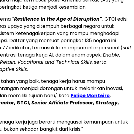
peringkat ketiga menjadi kesembilan.
tema
"Resilience in the Age of Disruption",
GTCI edisi
as upaya yang ditempuh berbagai negara untuk
istem ketenagakerjaan yang mampu menghadapi
upsi. Daftar yang memuat peringkat 135 negara ini
77 indikator, termasuk kemampuan interpersonal (
soft
entrasi tenaga kerja AI, dalam enam aspek:
Enable
,
Retain
,
Vocational and Technical Skills
, serta
ptive Skills
.
 tahan yang baik, tenaga kerja harus mampu
tangan menjadi dorongan untuk melahirkan inovasi,
an memiliki tujuan baru," kata
Felipe Monteiro
,
rector
, GTCI,
Senior Affiliate Professor, Strategy
,
tenaga kerja juga berarti menguasai kemampuan untuk
 bukan sekadar bangkit dari krisis."