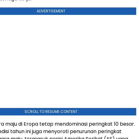
ADVERTISEMENT
SCROLL TO RESUME CONTENT
 maju di Eropa tetap mendominasi peringkat 10 besar.
disi tahun ini juga menyoroti penurunan peringkat
ra maju, termasuk posisi Amerika Serikat (AS) yang