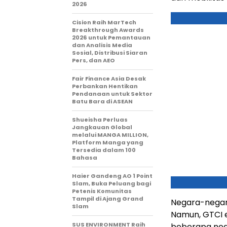
2026
Cision Raih MarTech
Breakthrough Awards
2026 untuk Pemantauan
dan Analisis Media
Sosial, Distribusi Siaran
Pers, dan AEO
Fair Finance Asia Desak
Perbankan Hentikan
Pendanaan untuk Sektor
Batu Bara di ASEAN
Shueisha Perluas
Jangkauan Global
melalui MANGA MILLION,
Platform Manga yang
Tersedia dalam 100
Bahasa
Haier Gandeng AO 1 Point
Slam, Buka Peluang bagi
Petenis Komunitas
Tampil di Ajang Grand
Negara-negara
Slam
Namun, GTCI e
SUS ENVIRONMENT Raih
beberapa nega