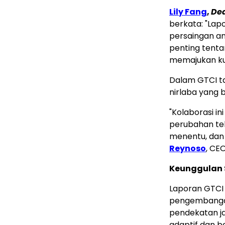
Lily Fang
,
Dea
berkata: "Lap
persaingan an
penting tentan
memajukan kua
Dalam GTCI tah
nirlaba yang 
"Kolaborasi i
perubahan tek
menentu, dan t
Reynoso
, CEO
Keunggulan 
Laporan GTCI 
pengembangan
pendekatan j
adaptif dan be