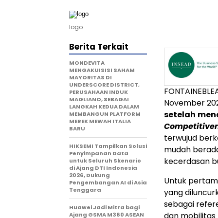
logo
Berita Terkait
MONDEVITA
MENGAKUISISI SAHAM
MAYORITAS DI
UNDERSCORE DISTRICT,
FONTAINEBLE
PERUSAHAAN INDUK
MAGLIANO, SEBAGAI
November 20
LANGKAH KEDUA DALAM
setelah
mene
MEMBANGUN PLATFORM
MEREK MEWAH ITALIA
Competitiven
BARU
terwujud ber
HIKSEMI Tampilkan Solusi
mudah beradap
Penyimpanan Data
kecerdasan bu
untuk Seluruh Skenario
di Ajang DTI Indonesia
2026, Dukung
Untuk pertam
Pengembangan AI di Asia
Tenggara
yang diluncur
sebagai refere
Huawei Jadi Mitra bagi
dan mobilitas 
Ajang GSMA M360 ASEAN