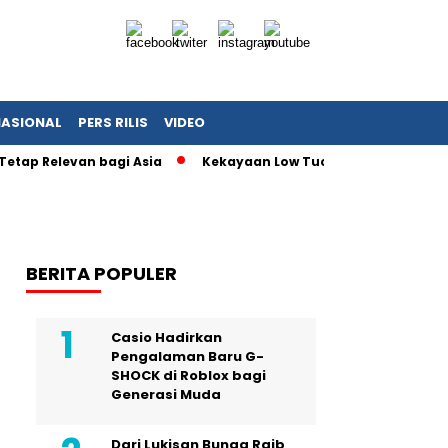
NASIONAL
PERS RILIS
VIDEO
Tetap Relevan bagi Asia
Kekayaan Low Tuck Kwong Capai USD 
BERITA POPULER
Casio Hadirkan
Pengalaman Baru G-
SHOCK di Roblox bagi
Generasi Muda
Dari Lukisan Bunga Raib