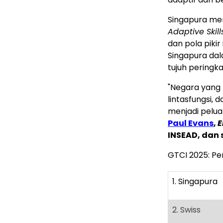
Singapura me
Adaptive Skill
dan pola pik
Singapura da
tujuh peringka
"Negara yang
lintasfungsi,
menjadi pelua
Paul Evans
,
E
INSEAD, dan 
GTCI 2025: Pe
1. Singapura
2. Swiss