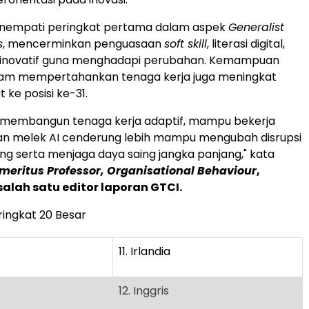
nempati peringkat pertama dalam aspek
Generalist
s
, mencerminkan penguasaan
soft skill
, literasi digital,
ir inovatif guna menghadapi perubahan. Kemampuan
lam mempertahankan tenaga kerja juga meningkat
t ke posisi ke-31.
 membangun tenaga kerja adaptif, mampu bekerja
 dan melek AI cenderung lebih mampu mengubah disrupsi
ng serta menjaga daya saing jangka panjang," kata
meritus Professor, Organisational Behaviour
,
salah satu editor laporan GTCI.
ringkat 20 Besar
11. Irlandia
12. Inggris