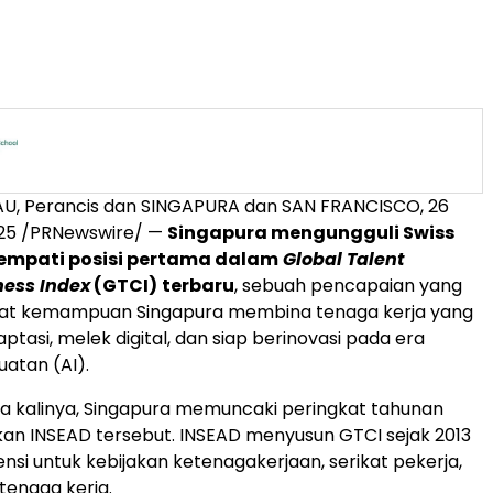
AU
, Perancis dan SINGAPURA dan
SAN FRANCISCO
,
26
25
/PRNewswire/ —
Singapura mengungguli Swiss
mpati posisi pertama dalam
Global Talent
ess Index
(GTCI)
terbaru
, sebuah pencapaian yang
kat kemampuan Singapura membina tenaga kerja yang
tasi, melek digital, dan siap berinovasi pada era
atan (AI).
a kalinya, Singapura memuncaki peringkat tahunan
kan INSEAD tersebut. INSEAD menyusun GTCI sejak 2013
nsi untuk kebijakan ketenagakerjaan, serikat pekerja,
tenaga kerja.