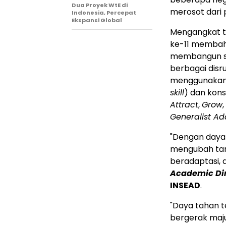
Dua Proyek WtE di
merosot dari 
Indonesia, Percepat
Ekspansi Global
Mengangkat 
ke-11 membah
membangun s
berbagai disr
menggunakan 
skill
) dan kons
Attract
,
Grow
,
Generalist Ada
"Dengan daya
mengubah tan
beradaptasi, d
Academic Di
INSEAD
.
"Daya tahan 
bergerak maju,