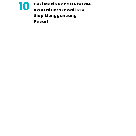
DeFi Makin Panas! Presale
KWAI di Berakawaii DEX
Siap Mengguncang
Pasar!