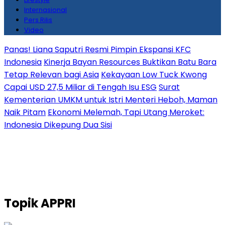
Internasional
Pers Rilis
Video
Panas! Liana Saputri Resmi Pimpin Ekspansi KFC
Indonesia
Kinerja Bayan Resources Buktikan Batu Bara
Tetap Relevan bagi Asia
Kekayaan Low Tuck Kwong
Capai USD 27,5 Miliar di Tengah Isu ESG
Surat
Kementerian UMKM untuk Istri Menteri Heboh, Maman
Naik Pitam
Ekonomi Melemah, Tapi Utang Meroket:
Indonesia Dikepung Dua Sisi
Topik
APPRI