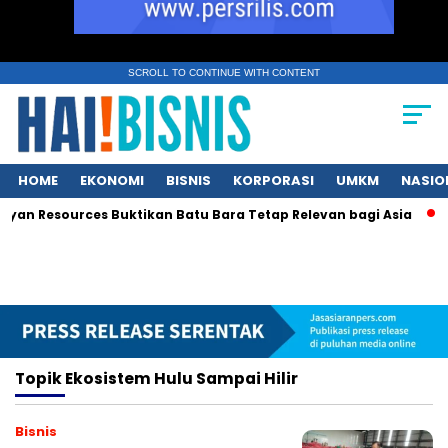
SCROLL TO CONTINUE WITH CONTENT
HOME
EKONOMI
BISNIS
KORPORASI
UMKM
NASIO
yan Resources Buktikan Batu Bara Tetap Relevan bagi Asia
K
Topik
Ekosistem Hulu Sampai Hilir
Bisnis