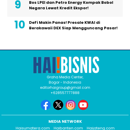
Bos LPEI dan Petro Energy Kompak Bobol
Negara Lewat Kredit Ekspor!
DeFi Makin Panas! Presale KWAI di
Berakawaii DEX Siap Mengguncang Pasar!
Graha Media Center,
Bogor - Indonesia
editorhaigroup@gmail.com
+628557777888
MEDIA NETWORK
Haisumatera.com
Haibanten.com
Haijateng.com