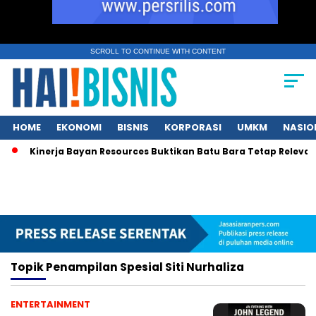
SCROLL TO CONTINUE WITH CONTENT
HOME
EKONOMI
BISNIS
KORPORASI
UMKM
NASIO
Kinerja Bayan Resources Buktikan Batu Bara Tetap Relevan b
Topik
Penampilan Spesial Siti Nurhaliza
ENTERTAINMENT