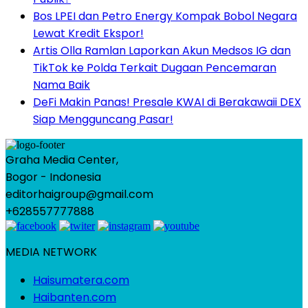
Bos LPEI dan Petro Energy Kompak Bobol Negara
Lewat Kredit Ekspor!
Artis Olla Ramlan Laporkan Akun Medsos IG dan
TikTok ke Polda Terkait Dugaan Pencemaran
Nama Baik
DeFi Makin Panas! Presale KWAI di Berakawaii DEX
Siap Mengguncang Pasar!
Graha Media Center,
Bogor - Indonesia
editorhaigroup@gmail.com
+628557777888
MEDIA NETWORK
Haisumatera.com
Haibanten.com