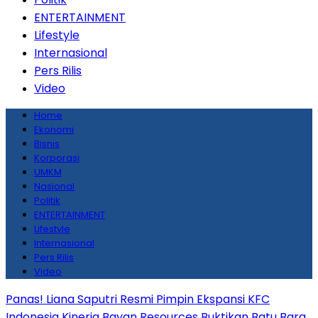
ENTERTAINMENT
Lifestyle
Internasional
Pers Rilis
Video
Home
Ekonomi
Bisnis
Korporasi
UMKM
Nasional
Politik
ENTERTAINMENT
Lifestyle
Internasional
Pers Rilis
Video
Panas! Liana Saputri Resmi Pimpin Ekspansi KFC
Indonesia
Kinerja Bayan Resources Buktikan Batu Bara