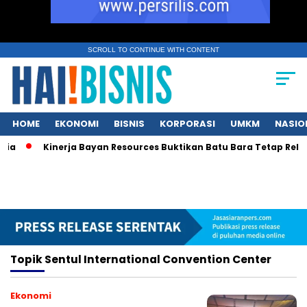
SCROLL TO CONTINUE WITH CONTENT
HOME
EKONOMI
BISNIS
KORPORASI
UMKM
NASIO
sia
Kinerja Bayan Resources Buktikan Batu Bara Tetap Relev
Topik
Sentul International Convention Center
Ekonomi