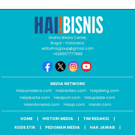
Graha Media Center,
Bogor - Indonesia
editorhaigroup@gmail.com
+628557777888
MEDIA NETWORK
Haisumatera.com
Haibanten.com
Haijateng.com
Heijakarta.com
Heisport.com
Haiupdate.com
Haiindonesia.com
Haiup.com
Haiidn.com
HOME
HISTORI MEDIA
TIM REDAKSI
KODE ETIK
PEDOMAN MEDIA
HAK JAWAB