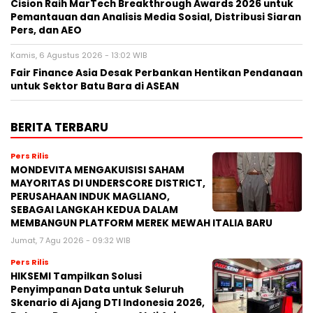
Cision Raih MarTech Breakthrough Awards 2026 untuk
Pemantauan dan Analisis Media Sosial, Distribusi Siaran
Pers, dan AEO
Kamis, 6 Agustus 2026 - 13:02 WIB
Fair Finance Asia Desak Perbankan Hentikan Pendanaan
untuk Sektor Batu Bara di ASEAN
BERITA TERBARU
Pers Rilis
MONDEVITA MENGAKUISISI SAHAM
MAYORITAS DI UNDERSCORE DISTRICT,
PERUSAHAAN INDUK MAGLIANO,
SEBAGAI LANGKAH KEDUA DALAM
MEMBANGUN PLATFORM MEREK MEWAH ITALIA BARU
Jumat, 7 Agu 2026 - 09:32 WIB
Pers Rilis
HIKSEMI Tampilkan Solusi
Penyimpanan Data untuk Seluruh
Skenario di Ajang DTI Indonesia 2026,