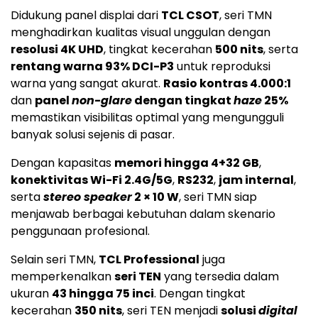
Didukung panel displai dari
TCL CSOT
, seri TMN
menghadirkan kualitas visual unggulan dengan
resolusi 4K UHD
, tingkat kecerahan
500 nits
, serta
rentang warna 93% DCI-P3
untuk reproduksi
warna yang sangat akurat.
Rasio kontras 4.000:1
dan
panel
non-glare
dengan tingkat
haze
25%
memastikan visibilitas optimal yang mengungguli
banyak solusi sejenis di pasar.
Dengan kapasitas
memori hingga 4+32 GB
,
konektivitas Wi-Fi 2.4G/5G
,
RS232
,
jam internal
,
serta
stereo speaker
2 × 10 W
, seri TMN siap
menjawab berbagai kebutuhan dalam skenario
penggunaan profesional.
Selain seri TMN,
TCL Professional
juga
memperkenalkan
seri TEN
yang tersedia dalam
ukuran
43 hingga 75 inci
. Dengan tingkat
kecerahan
350 nits
, seri TEN menjadi
solusi
digital