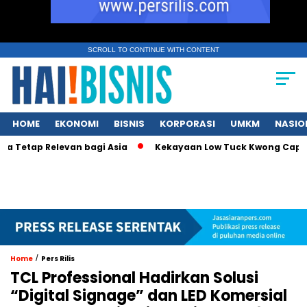
SCROLL TO CONTINUE WITH CONTENT
HOME
EKONOMI
BISNIS
KORPORASI
UMKM
NASIO
ap Relevan bagi Asia
Kekayaan Low Tuck Kwong Capai USD 27,
/
Home
Pers Rilis
TCL Professional Hadirkan Solusi
“Digital Signage” dan LED Komersial