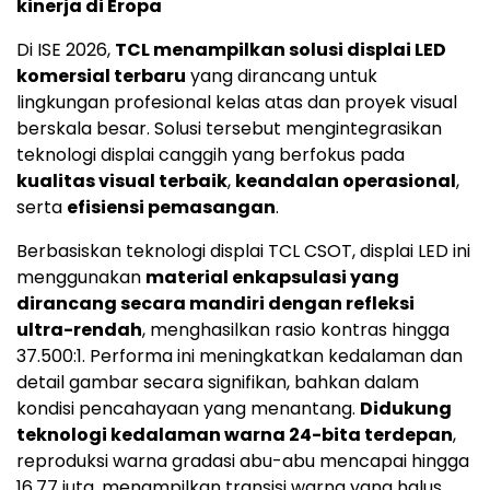
kinerja di Eropa
Di ISE 2026,
TCL menampilkan solusi displai LED
komersial terbaru
yang dirancang untuk
lingkungan profesional kelas atas dan proyek visual
berskala besar. Solusi tersebut mengintegrasikan
teknologi displai canggih yang berfokus pada
kualitas visual terbaik
,
keandalan operasional
,
serta
efisiensi pemasangan
.
Berbasiskan teknologi displai TCL CSOT, displai LED ini
menggunakan
material enkapsulasi yang
dirancang secara mandiri dengan refleksi
ultra-rendah
, menghasilkan rasio kontras hingga
37.500:1. Performa ini meningkatkan kedalaman dan
detail gambar secara signifikan, bahkan dalam
kondisi pencahayaan yang menantang.
Didukung
teknologi kedalaman warna 24-bita terdepan
,
reproduksi warna gradasi abu-abu mencapai hingga
16,77 juta, menampilkan transisi warna yang halus,