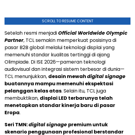
SCROLL TO RESUME CONTENT
Setelah resmi menjadi
Official Worldwide Olympic
Partner
, TCL semakin memperkuat posisinya di
pasar B2B global melalui teknologi displai yang
memenuhi standar kualitas tertinggi di ajang
Olimpiade. Di ISE 2026—pameran teknologi
audiovisual dan integrasi sistem terbesar di dunia—
TCL menunjukkan,
desain mewah
digital signage
buatannya mampu memenuhi ekspektasi
pelanggan kelas atas
. Selain itu, TCL juga
membuktikan,
displai LED terbarunya telah
menetapkan standar kinerja baru di pasar
Eropa
.
Seri TMN:
digital signage
premium untuk
skenario penggunaan profesional berstandar