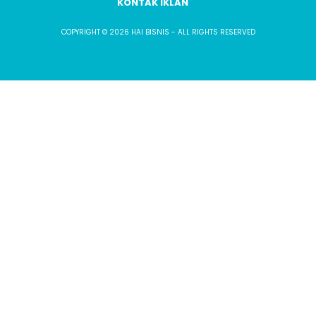
KONTAK IKLAN
COPYRIGHT © 2026 HAI BISNIS - ALL RIGHTS RESERVED