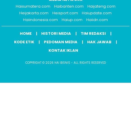
Haisumatera.com
Haibanten.com
Haijateng.com
Heijakarta.com
Heisport.com
Haiupdate.com
Haiindonesia.com
Haiup.com
Haiidn.com
HOME
HISTORI MEDIA
TIM REDAKSI
KODE ETIK
PEDOMAN MEDIA
HAK JAWAB
KONTAK IKLAN
COPYRIGHT © 2026 HAI BISNIS - ALL RIGHTS RESERVED