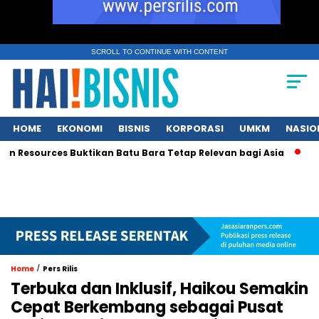
SCROLL TO CONTINUE WITH CONTENT
HOME
EKONOMI
BISNIS
KORPORASI
UMKM
NASIO
 Resources Buktikan Batu Bara Tetap Relevan bagi Asia
Keka
/
Home
Pers Rilis
Terbuka dan Inklusif, Haikou Semakin
Cepat Berkembang sebagai Pusat