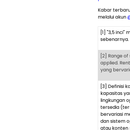
Kabar terbaru
melalui akun
@
[1]
"3,5 inci"
sebenarnya.
[2]
Range of 
applied. Re
yang bervaria
[3]
Definisi k
kapasitas ya
lingkungan o
tersedia (te
bervariasi m
dan sistem o
atau konten 