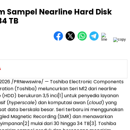
m Sampel Nearline Hard Disk
34 TB
il 2026 /PRNewswire/ — Toshiba Electronic Components
ation (Toshiba) meluncurkan Seri M12 dari nearline
e (HDD) berukuran 3,5 inci
[1]
untuk penyedia layanan
if (
hyperscale
) dan komputasi awan (
cloud
) yang
at data berskala besar. Seri terbaru ini menggunakan
ingled Magnetic Recording (SMR) dan menawarkan
nyimpanan
[2]
mulai dari 30 hingga 34 TB
[3]
. Toshiba