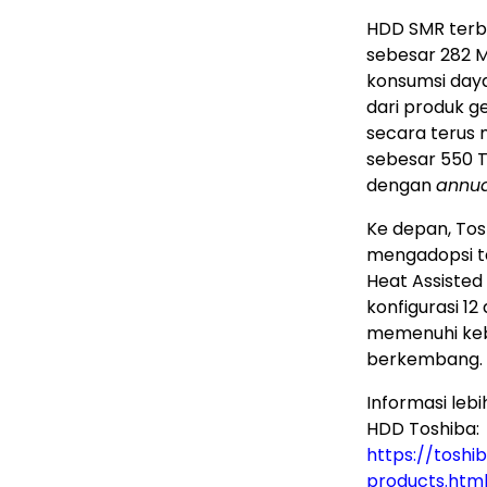
HDD SMR terba
sebesar 282 M
konsumsi daya
dari produk 
secara terus 
sebesar 550
dengan
annua
Ke depan, To
mengadopsi t
Heat Assisted
konfigurasi 12 
memenuhi keb
berkembang.
Informasi lebi
HDD Toshiba:
https://tosh
products.htm