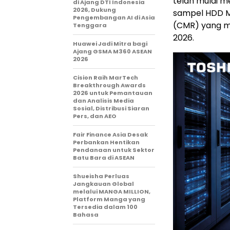
telah mulai 
di Ajang DTI Indonesia
2026, Dukung
sampel HDD M
Pengembangan AI di Asia
(CMR) yang me
Tenggara
2026.
Huawei Jadi Mitra bagi
Ajang GSMA M360 ASEAN
2026
Cision Raih MarTech
Breakthrough Awards
2026 untuk Pemantauan
dan Analisis Media
Sosial, Distribusi Siaran
Pers, dan AEO
Fair Finance Asia Desak
Perbankan Hentikan
Pendanaan untuk Sektor
Batu Bara di ASEAN
Shueisha Perluas
Jangkauan Global
melalui MANGA MILLION,
Platform Manga yang
Tersedia dalam 100
Bahasa