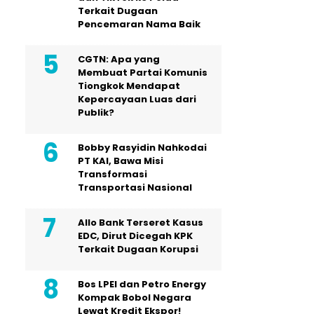
Terkait Dugaan
Pencemaran Nama Baik
CGTN: Apa yang
Membuat Partai Komunis
Tiongkok Mendapat
Kepercayaan Luas dari
Publik?
Bobby Rasyidin Nahkodai
PT KAI, Bawa Misi
Transformasi
Transportasi Nasional
Allo Bank Terseret Kasus
EDC, Dirut Dicegah KPK
Terkait Dugaan Korupsi
Bos LPEI dan Petro Energy
Kompak Bobol Negara
Lewat Kredit Ekspor!