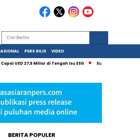
NASIONAL
PERS RILIS
VIDEO
D 27,5 Miliar di Tengah Isu ESG
Surat Kementerian UMKM un
BERITA POPULER