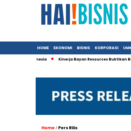
HOME
EKONOMI
BISNIS
KORPORASI
UM
si KFC Indonesia
Kinerja Bayan Resources Buktikan Batu Bar
Home
Pers Rilis
/