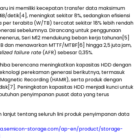
ru ini memiliki kecepatan transfer data maksimum
iB/detik
[4]
, meningkat sekitar 8%, sedangkan efisiensi
 per terabita (W/TB) tercatat sekitar 18% lebih rendah
generasi sebelumnya. Dirancang untuk penggunaan
menerus, Seri M12 mendukung beban kerja tahunan
[5]
 TB dan menawarkan MTTF/MTBF
[6]
hingga 2,5 juta jam,
lized failure rate
(AFR) sebesar 0,35%.
shiba berencana meningkatkan kapasitas HDD dengan
eknologi perekaman generasi berikutnya, termasuk
 Magnetic Recording (HAMR), serta produk dengan
disk
[7]
. Peningkatan kapasitas HDD menjadi kunci untuk
utuhan penyimpanan pusat data yang terus
h lanjut tentang seluruh lini produk penyimpanan data
iba.semicon-storage.com/ap-en/product/storage-
l