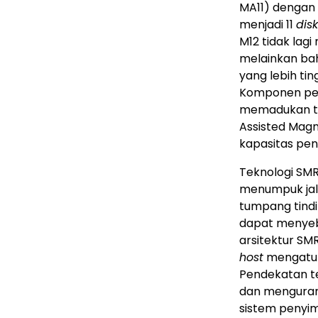
MA11) denga
menjadi 11
disk
M12 tidak lag
melainkan ba
yang lebih tin
Komponen penu
memadukan tek
Assisted Mag
kapasitas pe
Teknologi SM
menumpuk jal
tumpang tindih
dapat menyeb
arsitektur SM
host
mengatur
Pendekatan te
dan mengurang
sistem penyi