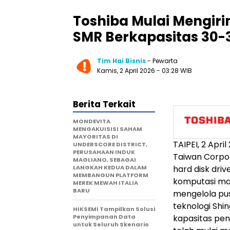
Toshiba Mulai Mengiri
SMR Berkapasitas 30-
Tim Hai Bisnis
- Pewarta
Kamis, 2 April 2026
- 03:28 WIB
Berita Terkait
MONDEVITA
MENGAKUISISI SAHAM
MAYORITAS DI
TAIPEI, 2 Apr
UNDERSCORE DISTRICT,
PERUSAHAAN INDUK
Taiwan Corpor
MAGLIANO, SEBAGAI
LANGKAH KEDUA DALAM
hard disk driv
MEMBANGUN PLATFORM
komputasi mas
MEREK MEWAH ITALIA
BARU
mengelola pus
teknologi Sh
HIKSEMI Tampilkan Solusi
Penyimpanan Data
kapasitas pe
untuk Seluruh Skenario