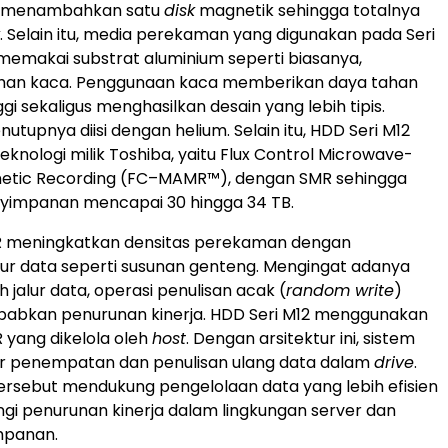
n menambahkan satu
disk
magnetik sehingga totalnya
. Selain itu, media perekaman yang digunakan pada Seri
i memakai substrat aluminium seperti biasanya,
han kaca. Penggunaan kaca memberikan daya tahan
ggi sekaligus menghasilkan desain yang lebih tipis.
tupnya diisi dengan helium. Selain itu, HDD Seri M12
nologi milik Toshiba, yaitu Flux Control Microwave-
netic Recording (FC–MAMR™), dengan SMR sehingga
nyimpanan mencapai 30 hingga 34 TB.
R meningkatkan densitas perekaman dengan
ur data seperti susunan genteng. Mengingat adanya
 jalur data, operasi penulisan acak (
random write
)
abkan penurunan kinerja. HDD Seri M12 menggunakan
R yang dikelola oleh
host
. Dengan arsitektur ini, sistem
 penempatan dan penulisan ulang data dalam
drive
.
rsebut mendukung pengelolaan data yang lebih efisien
i penurunan kinerja dalam lingkungan server dan
mpanan.