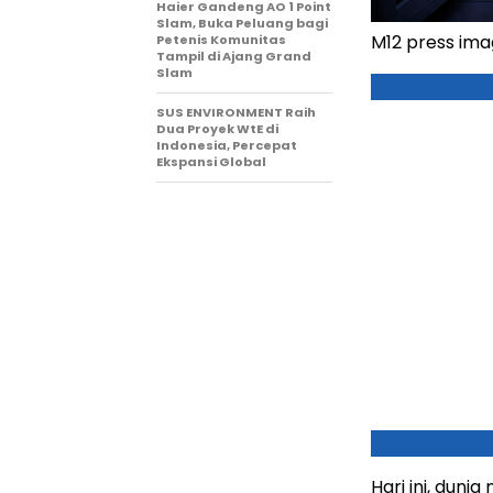
Haier Gandeng AO 1 Point
Slam, Buka Peluang bagi
M12 press im
Petenis Komunitas
Tampil di Ajang Grand
Slam
SUS ENVIRONMENT Raih
Dua Proyek WtE di
Indonesia, Percepat
Ekspansi Global
Hari ini, duni