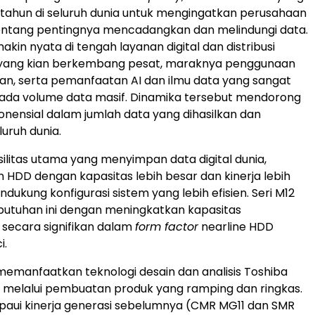
p tahun di seluruh dunia untuk mengingatkan perusahaan
tentang pentingnya mencadangkan dan melindungi data.
makin nyata di tengah layanan digital dan distribusi
 yang kian berkembang pesat, maraknya penggunaan
n, serta pemanfaatan AI dan ilmu data yang sangat
ada volume data masif. Dinamika tersebut mendorong
onensial dalam jumlah data yang dihasilkan dan
luruh dunia.
silitas utama yang menyimpan data digital dunia,
DD dengan kapasitas lebih besar dan kinerja lebih
dukung konfigurasi sistem yang lebih efisien. Seri M12
utuhan ini dengan meningkatkan kapasitas
secara signifikan dalam
form factor
nearline HDD
i.
memanfaatkan teknologi desain dan analisis Toshiba
 melalui pembuatan produk yang ramping dan ringkas.
mpaui kinerja generasi sebelumnya (CMR MG11 dan SMR