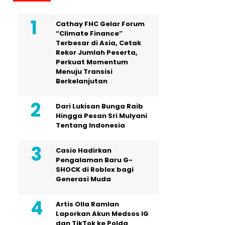
Cathay FHC Gelar Forum
“Climate Finance”
Terbesar di Asia, Cetak
Rekor Jumlah Peserta,
Perkuat Momentum
Menuju Transisi
Berkelanjutan
Dari Lukisan Bunga Raib
Hingga Pesan Sri Mulyani
Tentang Indonesia
Casio Hadirkan
Pengalaman Baru G-
SHOCK di Roblox bagi
Generasi Muda
Artis Olla Ramlan
Laporkan Akun Medsos IG
dan TikTok ke Polda