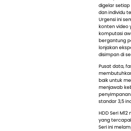
digelar setia
dan individu 
Urgensi ini se
konten video
komputasi awa
bergantung p
lonjakan eksp
disimpan di se
Pusat data, fa
membutuhkan H
baik untuk men
menjawab keb
penyimpanan 
standar 3,5 inc
HDD Seri M12 
yang tercapai
Seri ini mela