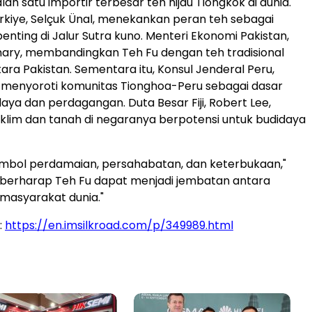
h satu importir terbesar teh hijau Tiongkok di dunia.
rkiye, Selçuk Ünal, menekankan peran teh sebagai
nting di Jalur Sutra kuno. Menteri Ekonomi Pakistan,
ary, membandingkan Teh Fu dengan teh tradisional
tara Pakistan. Sementara itu, Konsul Jenderal Peru,
 menyoroti komunitas Tionghoa-Peru sebagai dasar
ya dan perdagangan. Duta Besar Fiji, Robert Lee,
klim dan tanah di negaranya berpotensi untuk budidaya
imbol perdamaian, persahabatan, dan keterbukaan,"
mi berharap Teh Fu dapat menjadi jembatan antara
masyarakat dunia."
:
https://en.imsilkroad.com/p/349989.html