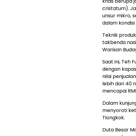
khas berupa j
cristatum). J
unsur mikro, 
dalam kondisi 
Teknik produk
takbenda nasi
Warisan Buda
Saat ini, Teh
dengan kapasi
nilai penjuala
lebih dari 40
mencapai RMB 
Dalam kunjung
menyoroti ket
Tiongkok.
Duta Besar Ma