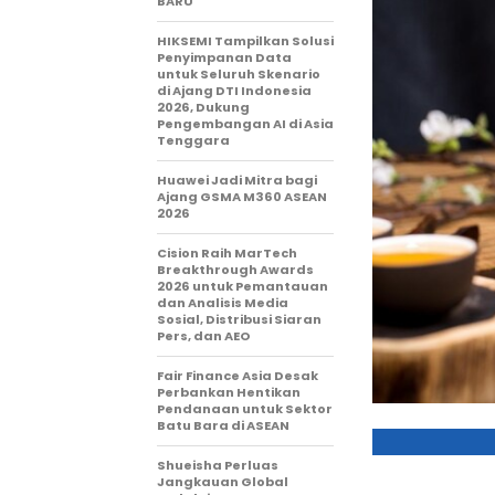
BARU
HIKSEMI Tampilkan Solusi
Penyimpanan Data
untuk Seluruh Skenario
di Ajang DTI Indonesia
2026, Dukung
Pengembangan AI di Asia
Tenggara
Huawei Jadi Mitra bagi
Ajang GSMA M360 ASEAN
2026
Cision Raih MarTech
Breakthrough Awards
2026 untuk Pemantauan
dan Analisis Media
Sosial, Distribusi Siaran
Pers, dan AEO
Fair Finance Asia Desak
Perbankan Hentikan
Pendanaan untuk Sektor
Batu Bara di ASEAN
Shueisha Perluas
Jangkauan Global