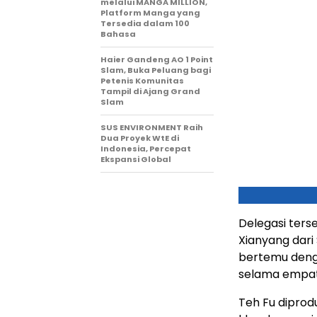
melalui MANGA MILLION,
Platform Manga yang
Tersedia dalam 100
Bahasa
Haier Gandeng AO 1 Point
Slam, Buka Peluang bagi
Petenis Komunitas
Tampil di Ajang Grand
Slam
SUS ENVIRONMENT Raih
Dua Proyek WtE di
Indonesia, Percepat
Ekspansi Global
Delegasi ters
Xianyang dari
bertemu denga
selama empat 
Teh Fu diprodu