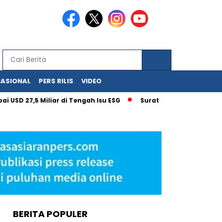
NASIONAL
PERS RILIS
VIDEO
5 Miliar di Tengah Isu ESG
Surat Kementerian UMKM untuk 
BERITA POPULER