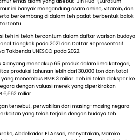
amur emas alami yang disebut "Jin Hua" (Eurotium
amur ini banyak mengandung asam amino, vitamin, dan
serta berkembang di dalam teh padat berbentuk balok
tertentu.
si teh ini telah tercantum dalam daftar warisan budaya
onal Tiongkok pada 2021 dan Daftar Representatif
ya Takbenda UNESCO pada 2022.
 Fu Xianyang mencakup 65 produk dalam lima kategori,
tas produksi tahunan lebih dari 30.000 ton dan total
n yang menembus RMB 3 miliar. Teh ini telah diekspor ke
 negara dengan valuasi merek yang diperkirakan
6,662 miliar.
an tersebut, perwakilan dari masing-masing negara
erkaitan yang telah terjalin dengan budaya teh
roko, Abdelkader El Ansari, menyatakan, Maroko