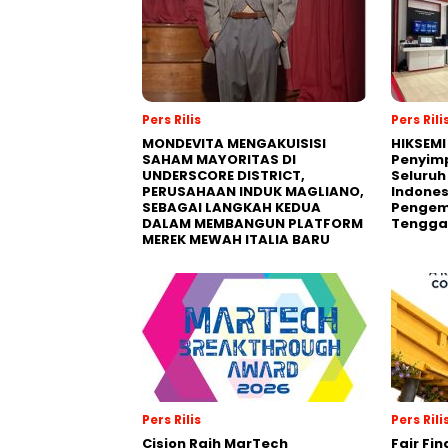
Pers Rilis
Pers Rili
MONDEVITA MENGAKUISISI
HIKSEMI
SAHAM MAYORITAS DI
Penyim
UNDERSCORE DISTRICT,
Seluruh
PERUSAHAAN INDUK MAGLIANO,
Indones
SEBAGAI LANGKAH KEDUA
Pengemb
DALAM MEMBANGUN PLATFORM
Tengga
MEREK MEWAH ITALIA BARU
Pers Rilis
Pers Rili
Cision Raih MarTech
Fair Fi