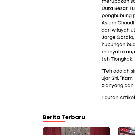
merupakan sala
Duta Besar Tü
penghubung pe
Aslam Chaudh
dari wilayah u
Jorge García,
hubungan buda
menyatakan, i
teh Tiongkok.
"Teh adalah s
ujar Shi. "Ka
Xianyang dan 
Tautan Artikel
Berita Terbaru