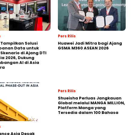
s
Pers Rilis
 Tampilkan Solusi
Huawei Jadi Mitra bagi Ajang
panan Data untuk
GSMA M360 ASEAN 2026
 Skenario di Ajang DTI
ia 2026, Dukung
angan AI di Asia
ra
Pers Rilis
Shueisha Perluas Jangkauan
Global melalui MANGA MILLION,
Platform Manga yang
Tersedia dalam 100 Bahasa
s
nance Asia Desak