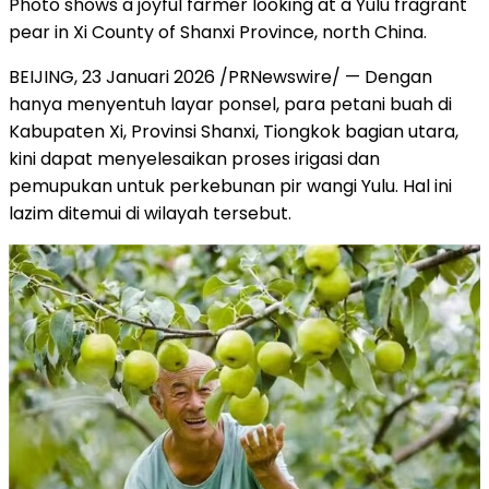
Photo shows a joyful farmer looking at a Yulu fragrant
pear in Xi County of Shanxi Province, north China.
BEIJING
,
23 Januari 2026
/PRNewswire/ — Dengan
hanya menyentuh layar ponsel, para petani buah di
Kabupaten Xi, Provinsi Shanxi, Tiongkok bagian utara,
kini dapat menyelesaikan proses irigasi dan
pemupukan untuk perkebunan pir wangi Yulu. Hal ini
lazim ditemui di wilayah tersebut.