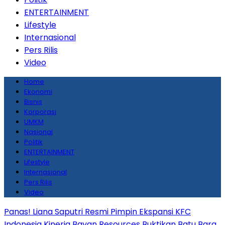
ENTERTAINMENT
Lifestyle
Internasional
Pers Rilis
Video
Home
Ekonomi
Bisnis
Korporasi
UMKM
Nasional
Politik
ENTERTAINMENT
Lifestyle
Internasional
Pers Rilis
Video
Panas! Liana Saputri Resmi Pimpin Ekspansi KFC
Indonesia
Kinerja Bayan Resources Buktikan Batu Bara