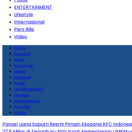
ENTERTAINMENT
Lifestyle
Internasional
Pers Rilis
Video
Home
Ekonomi
Bisnis
Korporasi
UMKM
Nasional
Politik
ENTERTAINMENT
Lifestyle
Internasional
Pers Rilis
Video
Panas! Liana Saputri Resmi Pimpin Ekspansi KFC Indones
27,5 Miliar di Tengah Isu ESG
Surat Kementerian UMKM un