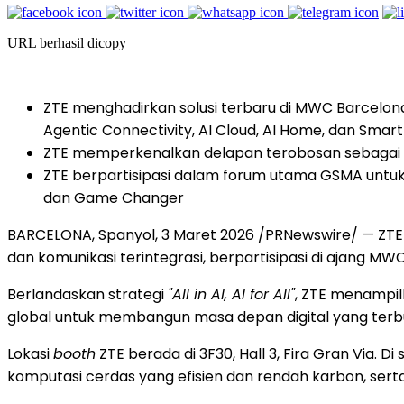
URL berhasil dicopy
ZTE menghadirkan solusi terbaru di MWC Barcelona
Agentic Connectivity, AI Cloud, AI Home, dan Smar
ZTE memperkenalkan delapan terobosan sebagai b
ZTE berpartisipasi dalam forum utama GSMA untuk b
dan Game Changer
BARCELONA, Spanyol, 3 Maret 2026 /PRNewswire/ — ZTE C
dan komunikasi terintegrasi, berpartisipasi di ajang
Berlandaskan strategi
"All in AI, AI for All"
, ZTE menampilk
global untuk membangun masa depan digital yang terbuk
Lokasi
booth
ZTE berada di 3F30, Hall 3, Fira Gran Via. 
komputasi cerdas yang efisien dan rendah karbon, serta