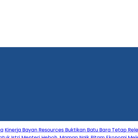
ia
Kinerja Bayan Resources Buktikan Batu Bara Tetap Rele
tuk Istri Menteri Heboh, Maman Naik Pitam
Ekonomi Mele