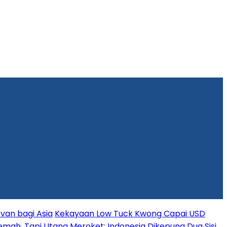
van bagi Asia
Kekayaan Low Tuck Kwong Capai USD
mah, Tapi Utang Meroket: Indonesia Dikepung Dua Sisi