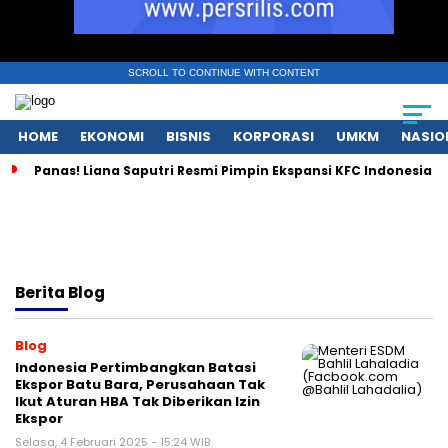
SCROLL TO CONTINUE WITH CONTENT
HOME
EKONOMI
BISNIS
KORPORASI
UMKM
NASIO
Panas! Liana Saputri Resmi Pimpin Ekspansi KFC Indonesia
Berita
Blog
Blog
Indonesia Pertimbangkan Batasi
Ekspor Batu Bara, Perusahaan Tak
Ikut Aturan HBA Tak Diberikan Izin
Ekspor
Selasa, 4 Februari 2025 - 15:24 WIB