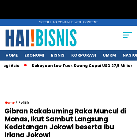
SCROLL TO CONTINUE WITH CONTENT
HOME
EKONOMI
BISNIS
KORPORASI
UMKM
NASIO
i Asia
Kekayaan Low Tuck Kwong Capai USD 27,5 Miliar di Te
/
Home
Politik
Gibran Rakabuming Raka Muncul di
Monas, Ikut Sambut Langsung
Kedatangan Jokowi beserta Ibu
Iriana Jokowi