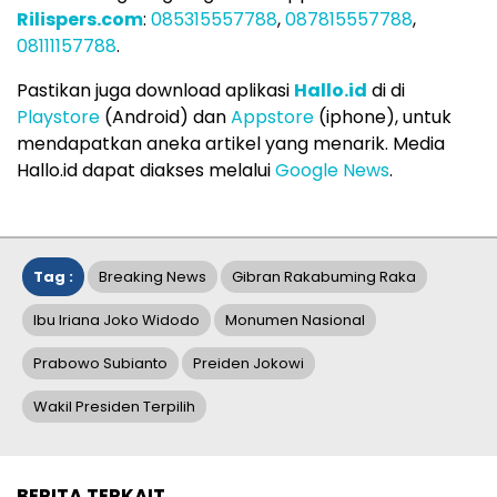
Rilispers.com
:
085315557788
,
087815557788
,
08111157788
.
Pastikan juga download aplikasi
Hallo.id
di di
Playstore
(Android) dan
Appstore
(iphone), untuk
mendapatkan aneka artikel yang menarik. Media
Hallo.id dapat diakses melalui
Google News
.
Tag :
Breaking News
Gibran Rakabuming Raka
Ibu Iriana Joko Widodo
Monumen Nasional
Prabowo Subianto
Preiden Jokowi
Wakil Presiden Terpilih
BERITA TERKAIT