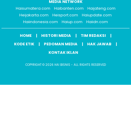
MEDIA NETWORK
Haisumatera.com
Haibanten.com
Haijateng.com
Heijakarta.com
Heisport.com
Haiupdate.com
Haiindonesia.com
Haiup.com
Haiidn.com
HOME
HISTORI MEDIA
TIM REDAKSI
KODE ETIK
PEDOMAN MEDIA
HAK JAWAB
KONTAK IKLAN
COPYRIGHT © 2026 HAI BISNIS - ALL RIGHTS RESERVED