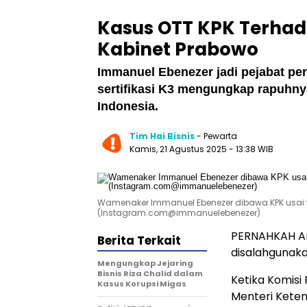
Kasus OTT KPK Terha
Kabinet Prabowo
Immanuel Ebenezer jadi pejabat pe
sertifikasi K3 mengungkap rapuhny
Indonesia.
Tim Hai Bisnis
- Pewarta
Kamis, 21 Agustus 2025
- 13:38 WIB
Wamenaker Immanuel Ebenezer dibawa KPK usai te
(Instagram.com@immanuelebenezer)
PERNAHKAH An
Berita Terkait
disalahgunak
Mengungkap Jejaring
Bisnis Riza Chalid dalam
Ketika Komis
Kasus Korupsi Migas
Menteri Kete