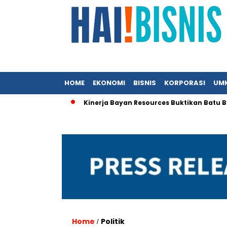
HOME
EKONOMI
BISNIS
KORPORASI
UM
FC Indonesia
Kinerja Bayan Resources Buktikan Batu Bara Te
Home
Politik
/