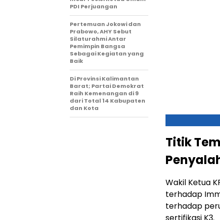
PDI Perjuangan
Pertemuan Jokowi dan
Prabowo, AHY Sebut
Silaturahmi Antar
Pemimpin Bangsa
Sebagai Kegiatan yang
Baik
Di Provinsi Kalimantan
Barat; Partai Demokrat
Raih Kemenangan di 9
dari Total 14 Kabupaten
dan Kota
Titik Te
Penyala
Wakil Ketua 
terhadap Imm
terhadap per
sertifikasi K3.