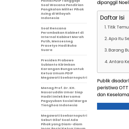
Politisi PDIP Tanggapi
dipanggil Noe
Soal Wacana Pendirian
Pangkalan Militer Pihak
Asing di Wilayah
Daftar Isi
Indonesia
Titik Tem
Soal Rencana
Perombakan Kabinet di
Internal Kabinet Merah
Apa Itu S
Putih, Mensesneg
Prasetyo Hadi Buka
Barang Bu
Suara
Presiden Prabowo
Antara K
Subianto Kiirimkan
Karangan Bunga untuk
Ketua Umum PDIP
Megawati Soekarnoputri
Publik disadar
peristiwa OTT
Menag Prof. Dr. KH.
Nasaruddin Umar Siap
dan Keselamat
Hadiri Imlek Bersama
Paguyuban Sosial Marga
Tionghoa Indonesia
Megawati Soekarnoputri
Sebut Gila! Soal Ada
Pihak yang Diam-diam
Incar Posisi Ketua Umum