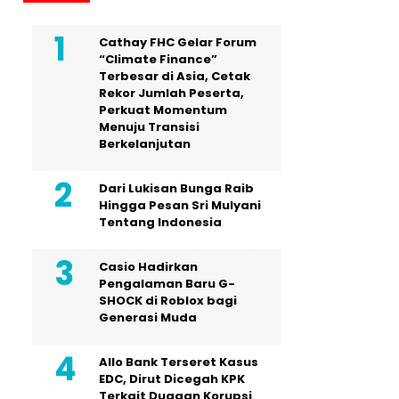
Cathay FHC Gelar Forum
“Climate Finance”
Terbesar di Asia, Cetak
Rekor Jumlah Peserta,
Perkuat Momentum
Menuju Transisi
Berkelanjutan
Dari Lukisan Bunga Raib
Hingga Pesan Sri Mulyani
Tentang Indonesia
Casio Hadirkan
Pengalaman Baru G-
SHOCK di Roblox bagi
Generasi Muda
Allo Bank Terseret Kasus
EDC, Dirut Dicegah KPK
Terkait Dugaan Korupsi