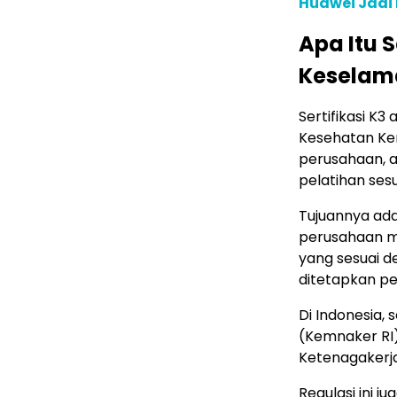
Huawei Jadi
Apa Itu 
Keselama
Sertifikasi K3
Kesehatan Ker
perusahaan, a
pelatihan ses
Tujuannya ad
perusahaan me
yang sesuai d
ditetapkan p
Di Indonesia, 
(Kemnaker RI
Ketenagakerj
Regulasi ini 