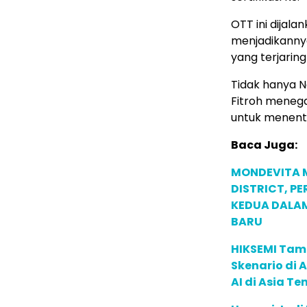
OTT ini dijal
menjadikanny
yang terjaring
Tidak hanya No
Fitroh meneg
untuk menentu
Baca Juga:
MONDEVITA 
DISTRICT, P
KEDUA DALA
BARU
HIKSEMI Tam
Skenario di
AI di Asia T