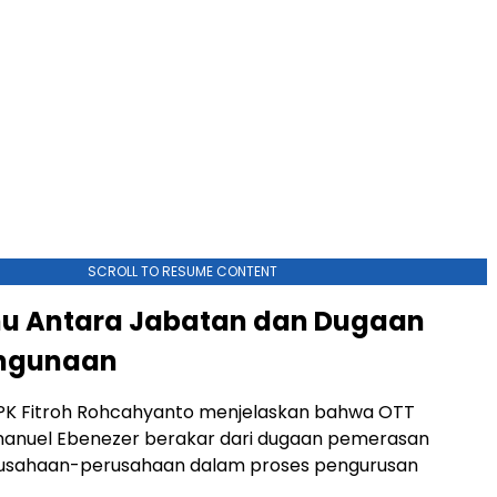
SCROLL TO RESUME CONTENT
mu Antara Jabatan dan Dugaan
hgunaan
KPK Fitroh Rohcahyanto menjelaskan bahwa OTT
anuel Ebenezer berakar dari dugaan pemerasan
usahaan-perusahaan dalam proses pengurusan