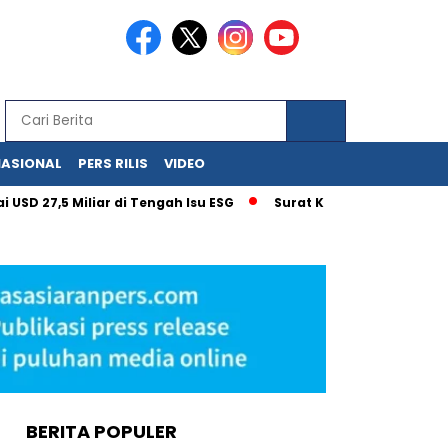
NASIONAL
PERS RILIS
VIDEO
,5 Miliar di Tengah Isu ESG
Surat Kementerian UMKM untuk 
BERITA POPULER