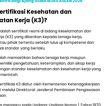
 Mitra bagi Ajang GSMA M360 ASEAN 2026
Sertifikasi Kesehatan dan
tan Kerja (K3)?
 adalah sertifikat resmi di bidang Keselamatan dan
ja (K3) yang diberikan kepada tenaga kerja,
tau pihak tertentu setelah lulus uji kompetensi dan
uai standar yang berlaku.
alah memastikan bahwa tenaga kerja maupun
miliki pengetahuan, keterampilan, dan sikap kerja
engan standar keselamatan dan kesehatan kerja yang
emerintah.
sertifikasi K3 diatur oleh Kementerian Ketenagakerjaan
) melalui Direktorat Jenderal Pembinaan Pengawasan
aan.
juga mengacu pada Undang-Undang Nomor 1 Tahun 1970