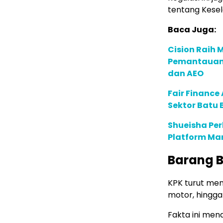
tentang Kesel
Baca Juga:
Cision Raih
Pemantauan d
dan AEO
Fair Financ
Sektor Batu 
Shueisha Pe
Platform Ma
Barang B
KPK turut men
motor, hingga
Fakta ini me