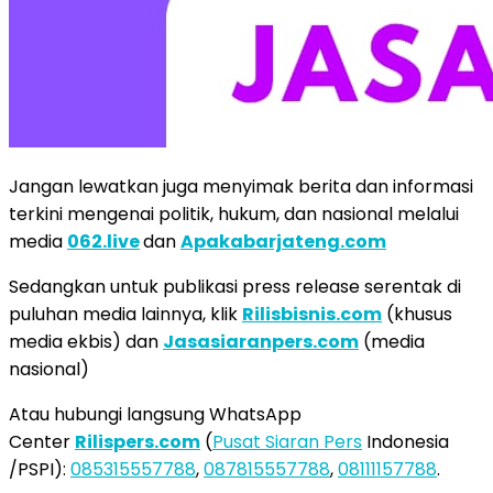
Jangan lewatkan juga menyimak berita dan informasi
terkini mengenai politik, hukum, dan nasional melalui
media
062.live
dan
Apakabarjateng.com
Sedangkan untuk publikasi press release serentak di
puluhan media lainnya, klik
Rilisbisnis.com
(khusus
media ekbis) dan
Jasasiaranpers.com
(media
nasional)
Atau hubungi langsung WhatsApp
Center
Rilispers.com
(
Pusat Siaran Pers
Indonesia
/PSPI):
085315557788
,
087815557788
,
08111157788
.