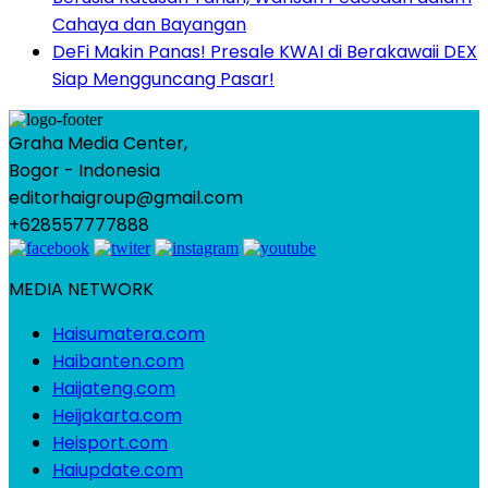
Cahaya dan Bayangan
DeFi Makin Panas! Presale KWAI di Berakawaii DEX
Siap Mengguncang Pasar!
Graha Media Center,
Bogor - Indonesia
editorhaigroup@gmail.com
+628557777888
MEDIA NETWORK
Haisumatera.com
Haibanten.com
Haijateng.com
Heijakarta.com
Heisport.com
Haiupdate.com