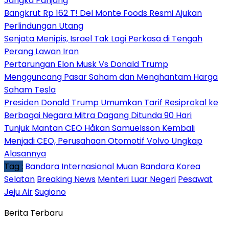
Jangka Panjang
Bangkrut Rp 162 T! Del Monte Foods Resmi Ajukan
Perlindungan Utang
Senjata Menipis, Israel Tak Lagi Perkasa di Tengah
Perang Lawan Iran
Pertarungan Elon Musk Vs Donald Trump
Mengguncang Pasar Saham dan Menghantam Harga
Saham Tesla
Presiden Donald Trump Umumkan Tarif Resiprokal ke
Berbagai Negara Mitra Dagang Ditunda 90 Hari
Tunjuk Mantan CEO Håkan Samuelsson Kembali
Menjadi CEO, Perusahaan Otomotif Volvo Ungkap
Alasannya
Tag :
Bandara Internasional Muan
Bandara Korea
Selatan
Breaking News
Menteri Luar Negeri
Pesawat
Jeju Air
Sugiono
Berita Terbaru