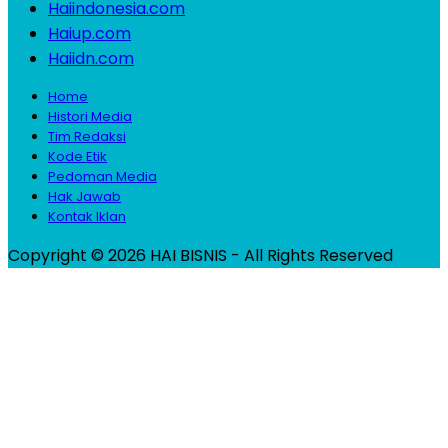
Haiindonesia.com
Haiup.com
Haiidn.com
Home
Histori Media
Tim Redaksi
Kode Etik
Pedoman Media
Hak Jawab
Kontak Iklan
Copyright © 2026 HAI BISNIS - All Rights Reserved