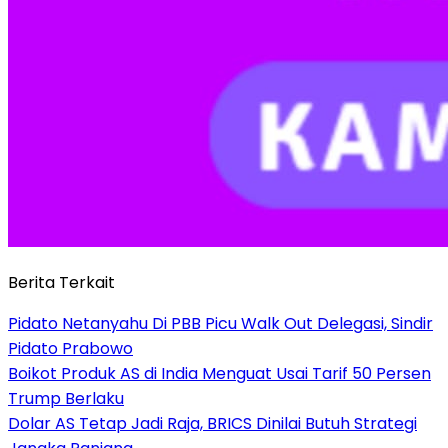
Berita Terkait
Pidato Netanyahu Di PBB Picu Walk Out Delegasi, Sindir
Pidato Prabowo
Boikot Produk AS di India Menguat Usai Tarif 50 Persen
Trump Berlaku
Dolar AS Tetap Jadi Raja, BRICS Dinilai Butuh Strategi