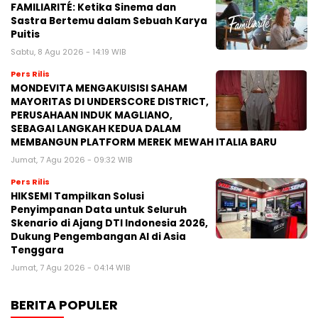
FAMILIARITÉ: Ketika Sinema dan
Sastra Bertemu dalam Sebuah Karya
Puitis
Sabtu, 8 Agu 2026 - 14:19 WIB
Pers Rilis
MONDEVITA MENGAKUISISI SAHAM
MAYORITAS DI UNDERSCORE DISTRICT,
PERUSAHAAN INDUK MAGLIANO,
SEBAGAI LANGKAH KEDUA DALAM
MEMBANGUN PLATFORM MEREK MEWAH ITALIA BARU
Jumat, 7 Agu 2026 - 09:32 WIB
Pers Rilis
HIKSEMI Tampilkan Solusi
Penyimpanan Data untuk Seluruh
Skenario di Ajang DTI Indonesia 2026,
Dukung Pengembangan AI di Asia
Tenggara
Jumat, 7 Agu 2026 - 04:14 WIB
BERITA POPULER