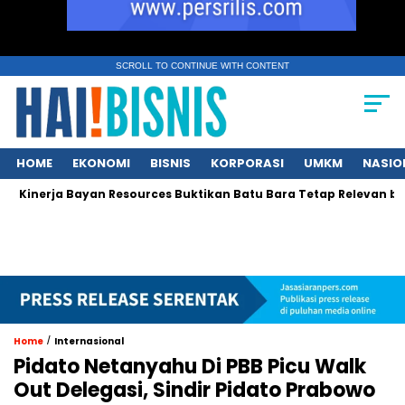
SCROLL TO CONTINUE WITH CONTENT
HOME
EKONOMI
BISNIS
KORPORASI
UMKM
NASIO
nerja Bayan Resources Buktikan Batu Bara Tetap Relevan bagi As
/
Home
Internasional
Pidato Netanyahu Di PBB Picu Walk
Out Delegasi, Sindir Pidato Prabowo