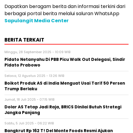
Dapatkan beragam berita dan informasi terkini dari
berbagai portal berita melalui saluran WhatsApp
Sapulangit Media Center
BERITA TERKAIT
Minggu, 28 September 2025 - 10:09 WIB
Pidato Netanyahu Di PBB Picu Walk Out Delegasi, Sindir
Pidato Prabowo
Selasa, 12 Agustus 2025 - 13:26 WIB
Boikot Produk AS di India Menguat Usai Tarif 50 Persen
Trump Berlaku
Jumat, 18 Juli 2025 - 07:15 WIB
Dolar AS Tetap Jadi Raja, BRICS Dinilai Butuh Strategi
Jangka Panjang
Sabtu, 5 Juli 2025 - 06:22 WIB
Bangkrut Rp 162 T! Del Monte Foods Resmi Ajukan