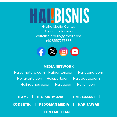
Graha Media Center,
Bogor - Indonesia
editorhaigroup@gmail.com
+628557777888
MEDIA NETWORK
Haisumatera.com
Haibanten.com
Haijateng.com
Heijakarta.com
Heisport.com
Haiupdate.com
Haiindonesia.com
Haiup.com
Haiidn.com
HOME
HISTORI MEDIA
TIM REDAKSI
KODE ETIK
PEDOMAN MEDIA
HAK JAWAB
KONTAK IKLAN