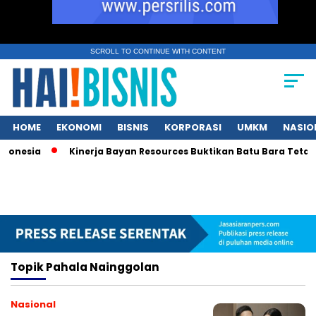
SCROLL TO CONTINUE WITH CONTENT
HOME
EKONOMI
BISNIS
KORPORASI
UMKM
NASIO
donesia
Kinerja Bayan Resources Buktikan Batu Bara Tetap R
Topik
Pahala Nainggolan
Nasional