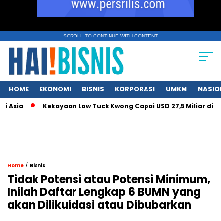
SCROLL TO CONTINUE WITH CONTENT
HOME
EKONOMI
BISNIS
KORPORASI
UMKM
NASIO
ia
Kekayaan Low Tuck Kwong Capai USD 27,5 Miliar di Tengah
/
Home
Bisnis
Tidak Potensi atau Potensi Minimum,
Inilah Daftar Lengkap 6 BUMN yang
akan Dilikuidasi atau Dibubarkan