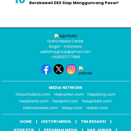
Berakawaii DEX Siap Mengguncang Pasar!
Graha Media Center,
Bogor - Indonesia
editorhaigroup@gmail.com
+628557777888
MEDIA NETWORK
Haisumatera.com
Haibanten.com
Haijateng.com
Heijakarta.com
Heisport.com
Haiupdate.com
Haiindonesia.com
Haiup.com
Haiidn.com
HOME
HISTORI MEDIA
TIM REDAKSI
KODE ETIK
PEDOMAN MEDIA
HAK JAWAB