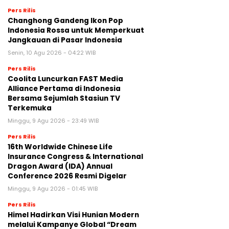
Pers Rilis
Changhong Gandeng Ikon Pop
Indonesia Rossa untuk Memperkuat
Jangkauan di Pasar Indonesia
Senin, 10 Agu 2026 - 04:22 WIB
Pers Rilis
Coolita Luncurkan FAST Media
Alliance Pertama di Indonesia
Bersama Sejumlah Stasiun TV
Terkemuka
Minggu, 9 Agu 2026 - 23:49 WIB
Pers Rilis
16th Worldwide Chinese Life
Insurance Congress & International
Dragon Award (IDA) Annual
Conference 2026 Resmi Digelar
Minggu, 9 Agu 2026 - 01:45 WIB
Pers Rilis
Himel Hadirkan Visi Hunian Modern
melalui Kampanye Global “Dream